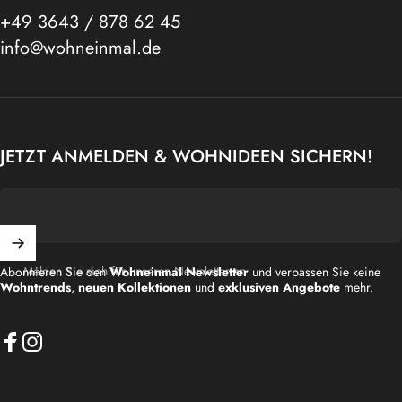
+49 3643 / 878 62 45
info@wohneinmal.de
JETZT ANMELDEN & WOHNIDEEN SICHERN!
Melden Sie sich für unseren Newsletter an
Abonnieren Sie den
Wohneinmal Newsletter
und verpassen Sie keine
Wohntrends
,
neuen Kollektionen
und
exklusiven Angebote
mehr.
Facebook
Instagram