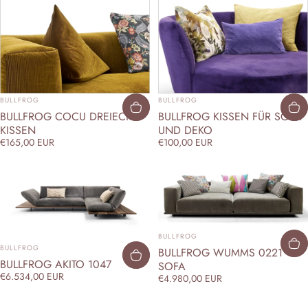
ANBIETER:
ANBIETER:
BULLFROG
BULLFROG
BULLFROG COCU DREIECK
BULLFROG KISSEN FÜR SOFA
KISSEN
UND DEKO
€165,00 EUR
€100,00 EUR
ANBIETER:
BULLFROG
ANBIETER:
BULLFROG
BULLFROG WUMMS 0221
BULLFROG AKITO 1047
SOFA
€6.534,00 EUR
€4.980,00 EUR