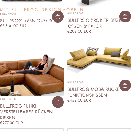
MIT BULLFROG DESIGNMÖBELN
ANBIETER:
ANBIETER:
BULLFROG
BULLFROG
WOHNEN
NEU
DENKEN
BULLFROG PROBIER SITZBANK
BULLFROG IWAN 1070 SOFA
€1.360,00 EUR
KISSEN INDOOR
€208,00 EUR
Gestalten Sie Ihre Räume mit Möbeln, die mehr können: modular,
komfortabel, funktional – und dabei zeitlos schön.
ANBIETER:
BULLFROG
BULLFROG MOBA RÜCKEN
FUNKTIONSKISSEN
ANBIETER:
BULLFROG
€453,00 EUR
BULLFROG FUNKI
VERSTELLBARES RÜCKEN
KISSEN
€277,00 EUR