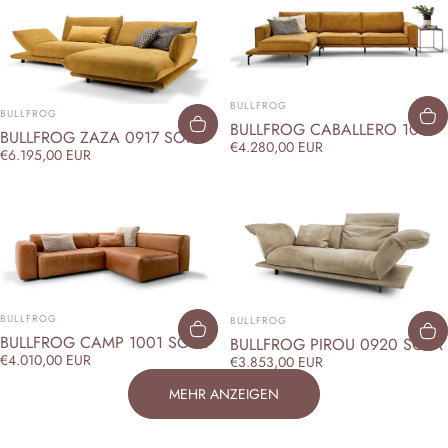
ANBIETER:
BULLFROG
ANBIETER:
BULLFROG
BULLFROG CABALLERO 1041
BULLFROG ZAZA 0917 SOFA
€4.280,00 EUR
€6.195,00 EUR
ANBIETER:
ANBIETER:
BULLFROG
BULLFROG
BULLFROG CAMP 1001 SOFA
BULLFROG PIROU 0920 SOFA
€4.010,00 EUR
€3.853,00 EUR
MEHR ANZEIGEN