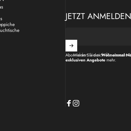
as
JETZT ANMELDE
as
eppiche
uchtische
Melden Sie sich für unseren 
Abonnieren Sie den
Wohneinmal Ne
exklusiven Angebote
mehr.
Facebook
Instagram