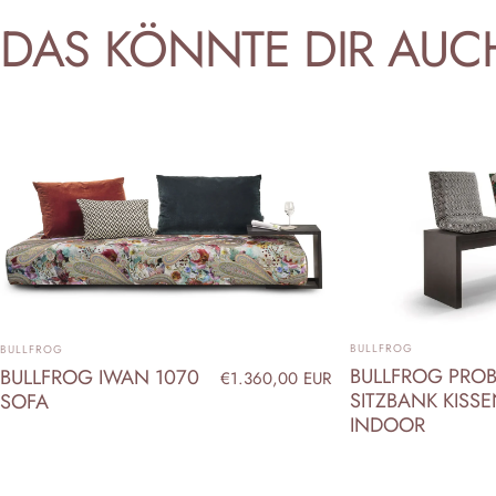
DAS
KÖNNTE
DIR
AUC
ANBIETER:
ANBIETER:
BULLFROG
BULLFROG
BULLFROG PROB
BULLFROG IWAN 1070
€1.360,00 EUR
SITZBANK KISS
SOFA
INDOOR