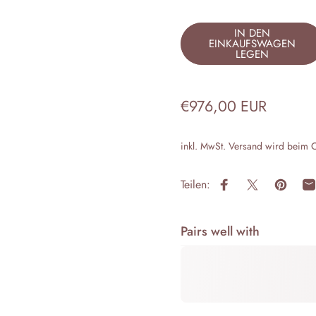
IN DEN
EINKAUFSWAGEN
LEGEN
€976,00 EUR
inkl. MwSt.
Versand
wird beim C
Teilen:
Auf Facebook teile
Auf X teilen
Auf Pin
P
Pairs well with