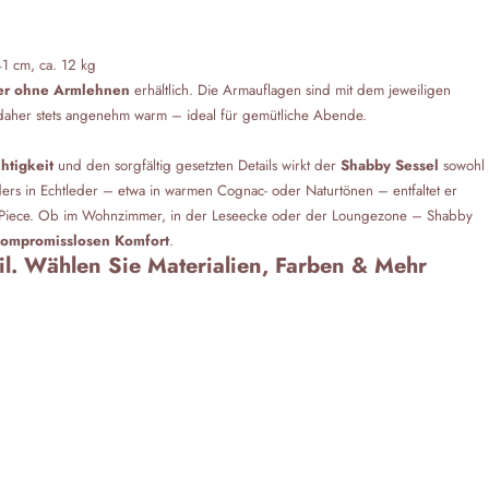
1 cm, ca. 12 kg
er ohne Armlehnen
erhältlich. Die Armauflagen sind mit dem jeweiligen
daher stets angenehm warm – ideal für gemütliche Abende.
htigkeit
und den sorgfältig gesetzten Details wirkt der
Shabby Sessel
sowohl
ers in Echtleder – etwa in warmen Cognac‑ oder Naturtönen – entfaltet er
nt-Piece. Ob im Wohnzimmer, in der Leseecke oder der Loungezone – Shabby
kompromisslosen Komfort
.
til. Wählen Sie Materialien, Farben & Mehr