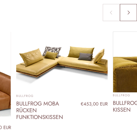
ANBIETER:
ANBIETER:
BULLFROG
BULLFROG
BULLFRO
BULLFROG MOBA
€453,00 EUR
KISSEN
RÜCKEN
FUNKTIONSKISSEN
0 EUR