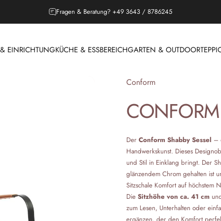
Outdoor Saison, Lounges jetzt entdecken!
Fragen & Beratung? +49 3643 / 8786245
 EINRICHTUNG
KÜCHE & ESSBEREICH
GARTEN & OUTDOOR
TEPPI
 & EINRICHTUNG
KÜCHE & ESSBEREICH
GARTEN & OUTDOOR
T
Anbieter:
Conform
CONFORM
Der
Conform Shabby Sessel
– 
Handwerkskunst. Dieses Designobj
und Stil in Einklang bringt. Der S
glänzendem Chrom gehalten ist und
Sitzschale Komfort auf höchstem Ni
Die
Sitzhöhe von ca. 41 cm
und
zum Lesen, Unterhalten oder einfa
ergänzen, der den Komfort perfek