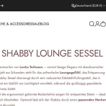
Deutschland (EUR €)
CHE & ACCESSOIRES
SALE
BLOG
Suche
Login
W
EPPICHE & ACCESSOIRES
SALE
BLOG
SHABBY
LOUNGE
SESSEL
entworfen von
Lenka Teilmann
– vereint lässige Eleganz mit skandinavischer
ekt aus Schweden steht für das authentische
Loungegefühl
, das Entspannung
habby Sessel überzeugt durch sein reduziertes Edelstahl-Kufengestell, das in
 ein Gefühl von Leichtigkeit vermittelt, während die großzügig gepolsterte
veau bietet.
 die ergonomisch geformte Rückenlehne sorgen für entspanntes Sitzen – ideal
ch Abschalten. Optional lässt sich der Shabby durch einen
passenden Hocker
t abrundet.