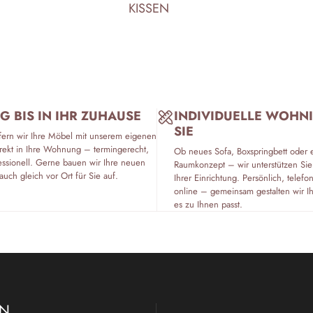
KISSEN
G BIS IN IHR ZUHAUSE
INDIVIDUELLE WOHN
SIE
fern wir Ihre Möbel mit unserem eigenen
rekt in Ihre Wohnung – termingerecht,
Ob neues Sofa, Boxspringbett oder 
essionell. Gerne bauen wir Ihre neuen
Raumkonzept – wir unterstützen Sie
auch gleich vor Ort für Sie auf.
Ihrer Einrichtung. Persönlich, tele
online – gemeinsam gestalten wir I
es zu Ihnen passt.
EN