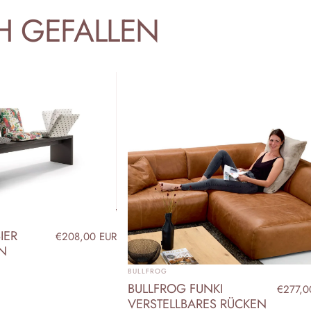
H
GEFALLEN
IER
€208,00 EUR
EN
ANBIETER:
BULLFROG
BULLFROG FUNKI
€277,0
VERSTELLBARES RÜCKEN