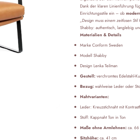
Dank der klaren Linienführung fü
Einrichtungsstile ein – ob
modern,
„Design muss einem zeitlosen Stil
Shabby: authentisch, langlebig un
Materialien & Details
Marke Conform Sweden
Modell Shabby
Design Lenka Teilman
Gestell:
verchromtes Edelstahl-Ku
Bezug:
wahlweise Leder oder Sto
Nahtvarianten:
Leder: Kreuzstichnaht mit Kontrast
Stoff: Kappnaht Ton in Ton
Maße ohne Armlehnen:
ca. 66 
Sitzhöhe:
ca. 41 cm