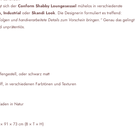
gt sich der
Conform Shabby Loungesessel
mühelos in verschiedenste
 Industrial
oder
Skandi Look
. Die Designerin formuliert es treffend:
 folgen und handverarbeitete Details zum Vorschein bringen.“
Genau das gelingt
d unprätentiös.
fengestell, oder schwarz matt
ff, in verschiedenen Farbtönen und Texturen
faden in Natur
× 91 × 73 cm (B × T × H)