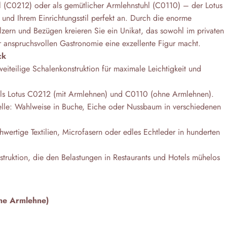
hl (C0212) oder als gemütlicher Armlehnstuhl (C0110) – der Lotus
n und Ihrem Einrichtungsstil perfekt an. Durch die enorme
ölzern und Bezügen kreieren Sie ein Unikat, das sowohl im privaten
 anspruchsvollen Gastronomie eine exzellente Figur macht.
ck
weiteilige Schalenkonstruktion für maximale Leichtigkeit und
 als Lotus C0212 (mit Armlehnen) und C0110 (ohne Armlehnen).
telle: Wahlweise in Buche, Eiche oder Nussbaum in verschiedenen
wertige Textilien, Microfasern oder edles Echtleder in hunderten
struktion, die den Belastungen in Restaurants und Hotels mühelos
ne Armlehne)