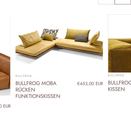
ANBIETER:
ANBIETER:
BULLFROG
BULLFROG
BULLFRO
BULLFROG MOBA
€453,00 EUR
KISSEN
RÜCKEN
FUNKTIONSKISSEN
0 EUR