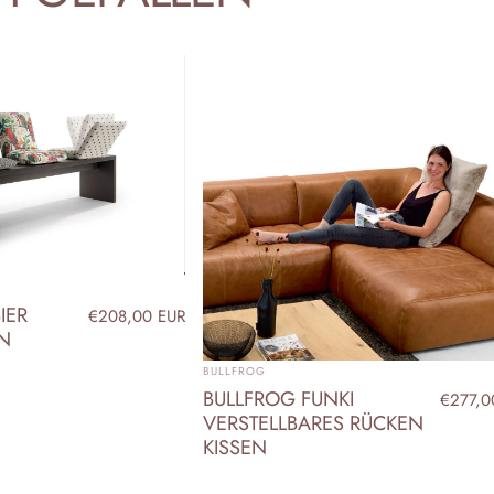
IER
€208,00 EUR
EN
ANBIETER:
BULLFROG
BULLFROG FUNKI
€277,0
VERSTELLBARES RÜCKEN
KISSEN