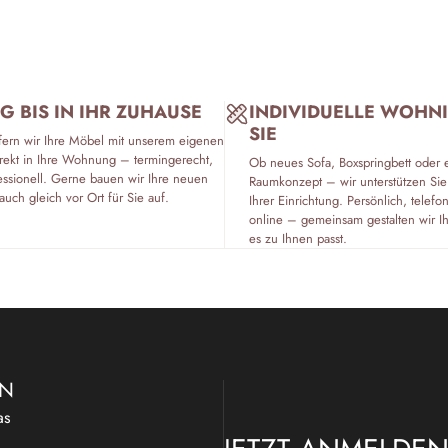
G BIS IN IHR ZUHAUSE
INDIVIDUELLE WOHN
SIE
fern wir Ihre Möbel mit unserem eigenen
rekt in Ihre Wohnung – termingerecht,
Ob neues Sofa, Boxspringbett oder 
essionell. Gerne bauen wir Ihre neuen
Raumkonzept – wir unterstützen Sie
auch gleich vor Ort für Sie auf.
Ihrer Einrichtung. Persönlich, tele
online – gemeinsam gestalten wir I
es zu Ihnen passt.
EN
as