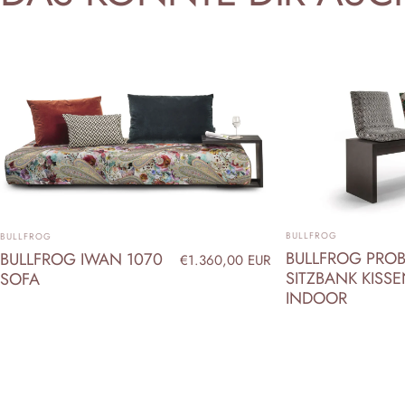
ANBIETER:
ANBIETER:
BULLFROG
BULLFROG
BULLFROG PROB
BULLFROG IWAN 1070
€1.360,00 EUR
SITZBANK KISS
SOFA
INDOOR