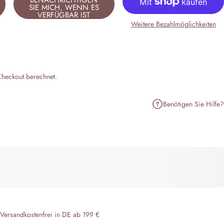
BENACHRICHTIGEN
SIE MICH, WENN ES
VERFÜGBAR IST
Weitere Bezahlmöglichkeiten
heckout berechnet.
Benötigen Sie Hilfe?
n
terest pinnen
er E-Mail teilen
 Versandkostenfrei in DE ab 199 €