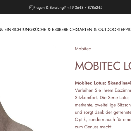
Outdoor Saison, Lounges jetzt entdecken!
 EINRICHTUNG
KÜCHE & ESSBEREICH
GARTEN & OUTDOOR
TEPPI
 & EINRICHTUNG
KÜCHE & ESSBEREICH
GARTEN & OUTDOOR
T
Anbieter:
Mobitec
MOBITEC
L
Mobitec Lotus: Skandinavi
Verleihen Sie Ihrem Esszim
Sitzkomfort. Die Serie Lotu
markante, zweiteilige Sitzsc
und sorgt dank der getrennt
Optik, sondern auch für ein
zum Genuss macht.