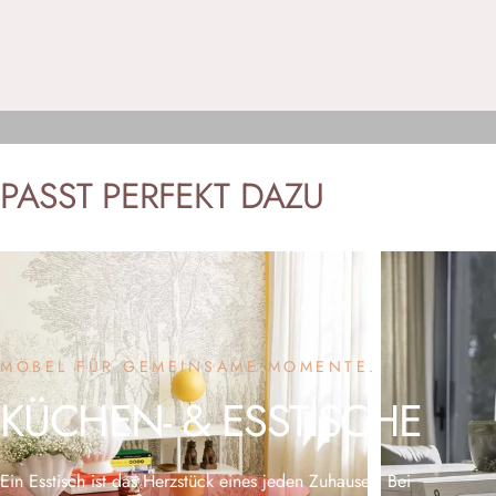
PASST
PERFEKT
DAZU
MÖBEL FÜR GEMEINSAME MOMENTE.
KÜCHEN-
&
ESSTISCHE
Ein Esstisch ist das Herzstück eines jeden Zuhauses. Bei