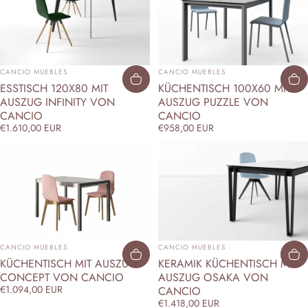
ANBIETER:
ANBIETER:
CANCIO MUEBLES
CANCIO MUEBLES
ESSTISCH 120X80 MIT
KÜCHENTISCH 100X60 MIT
AUSZUG INFINITY VON
AUSZUG PUZZLE VON
CANCIO
CANCIO
€1.610,00 EUR
€958,00 EUR
ANBIETER:
ANBIETER:
CANCIO MUEBLES
CANCIO MUEBLES
KÜCHENTISCH MIT AUSZUG
KERAMIK KÜCHENTISCH MIT
CONCEPT VON CANCIO
AUSZUG OSAKA VON
€1.094,00 EUR
CANCIO
€1.418,00 EUR