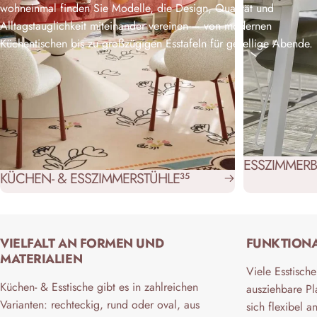
wohneinmal finden Sie Modelle, die Design, Qualität und
Alltagstauglichkeit miteinander vereinen – von modernen
Küchentischen bis zu großzügigen Esstafeln für gesellige Abende.
ESSZIMMERB
KÜCHEN- & ESSZIMMERSTÜHLE
35
VIELFALT AN FORMEN UND
FUNKTIONA
MATERIALIEN
Viele Esstisch
Küchen- & Esstische gibt es in zahlreichen
ausziehbare Pl
Varianten: rechteckig, rund oder oval, aus
sich flexibel 