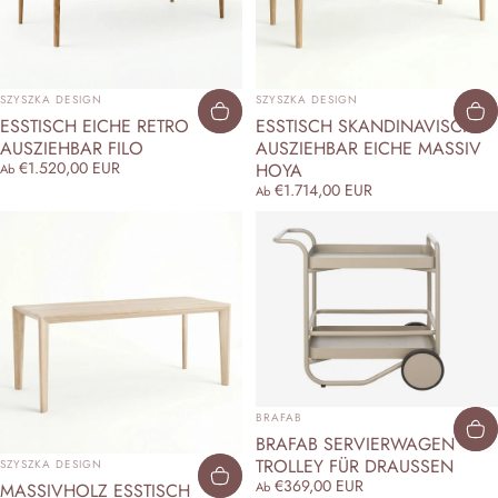
ANBIETER:
ANBIETER:
SZYSZKA DESIGN
SZYSZKA DESIGN
ESSTISCH EICHE RETRO
ESSTISCH SKANDINAVISCH
AUSZIEHBAR FILO
AUSZIEHBAR EICHE MASSIV
€1.520,00 EUR
HOYA
Ab
€1.714,00 EUR
Ab
ANBIETER:
BRAFAB
BRAFAB SERVIERWAGEN
ANBIETER:
TROLLEY FÜR DRAUSSEN
SZYSZKA DESIGN
€369,00 EUR
MASSIVHOLZ ESSTISCH
Ab