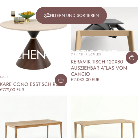
FILTERN UND SORTIEREN
KÜCHEN-
&
ESSTISCHE
ANBIETER:
CANCIO MUEBLES
KERAMIK TISCH 120X80
AUSZIEHBAR ATLAS VON
CANCIO
ANBIETER:
KARE
€2.082,00 EUR
KARE CONO ESSTISCH RUND
€779,00 EUR