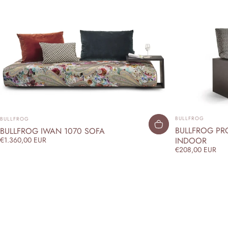
ANBIETER:
ANBIETER:
BULLFROG
BULLFROG
BULLFROG PRO
BULLFROG IWAN 1070 SOFA
INDOOR
€1.360,00 EUR
€208,00 EUR