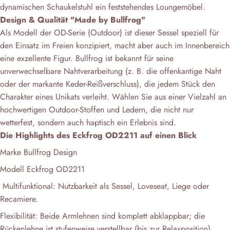
dynamischen Schaukelstuhl ein feststehendes Loungemöbel.
Design & Qualität "Made by Bullfrog"
Als Modell der OD-Serie (Outdoor) ist dieser Sessel speziell für
den Einsatz im Freien konzipiert, macht aber auch im Innenbereich
eine exzellente Figur. Bullfrog ist bekannt für seine
unverwechselbare Nahtverarbeitung (z. B. die offenkantige Naht
oder der markante Keder-Reißverschluss), die jedem Stück den
Charakter eines Unikats verleiht. Wählen Sie aus einer Vielzahl an
hochwertigen Outdoor-Stoffen und Ledern, die nicht nur
wetterfest, sondern auch haptisch ein Erlebnis sind.
Die Highlights des Eckfrog OD2211 auf einen Blick
Marke Bullfrog Design
Modell Eckfrog OD2211
Multifunktional: Nutzbarkeit als Sessel, Loveseat, Liege oder
Recamiere.
Flexibilität: Beide Armlehnen sind komplett abklappbar; die
Rückenlehne ist stufenweise verstellbar (bis zur Relaxposition).