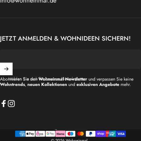
info@wohneinmal.de
JETZT ANMELDEN & WOHNIDEEN SICHERN!
Melden Sie sich für unseren Newsletter an
Abonnieren Sie den
Wohneinmal Newsletter
und verpassen Sie keine
Wohntrends
,
neuen Kollektionen
und
exklusiven Angebote
mehr.
Facebook
Instagram
Deutschland (EUR €)
Land/Region
© 2026 Wohneinmal.