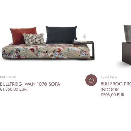
ANBIETER:
ANBIETER:
BULLFROG
BULLFROG
BULLFROG PRO
BULLFROG IWAN 1070 SOFA
INDOOR
€1.360,00 EUR
€208,00 EUR