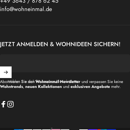
+49 3643 / 878 62 45
info@wohneinmal.de
JETZT ANMELDEN & WOHNIDEEN SICHERN!
Melden Sie sich für unseren Newsletter an
Abonnieren Sie den
Wohneinmal Newsletter
und verpassen Sie keine
Wohntrends
,
neuen Kollektionen
und
exklusiven Angebote
mehr.
Facebook
Instagram
Deutschland (EUR €)
Land/Region