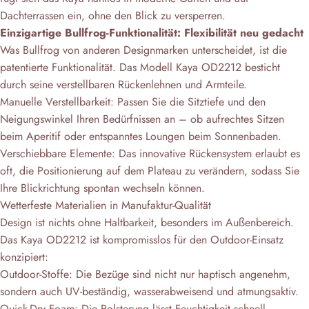
Dachterrassen ein, ohne den Blick zu versperren.
Einzigartige Bullfrog-Funktionalität: Flexibilität neu gedacht
Was Bullfrog von anderen Designmarken unterscheidet, ist die
patentierte Funktionalität. Das Modell Kaya OD2212 besticht
durch seine verstellbaren Rückenlehnen und Armteile.
Manuelle Verstellbarkeit: Passen Sie die Sitztiefe und den
Neigungswinkel Ihren Bedürfnissen an – ob aufrechtes Sitzen
beim Aperitif oder entspanntes Loungen beim Sonnenbaden.
Verschiebbare Elemente: Das innovative Rückensystem erlaubt es
oft, die Positionierung auf dem Plateau zu verändern, sodass Sie
Ihre Blickrichtung spontan wechseln können.
Wetterfeste Materialien in Manufaktur-Qualität
Design ist nichts ohne Haltbarkeit, besonders im Außenbereich.
Das Kaya OD2212 ist kompromisslos für den Outdoor-Einsatz
konzipiert:
Outdoor-Stoffe: Die Bezüge sind nicht nur haptisch angenehm,
sondern auch UV-beständig, wasserabweisend und atmungsaktiv.
Quick-Dry Foam: Die Polsterung lässt Feuchtigkeit schnell