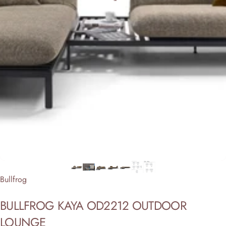
Anbieter:
Bullfrog
BULLFROG
KAYA
OD2212
OUTDOOR
LOUNGE