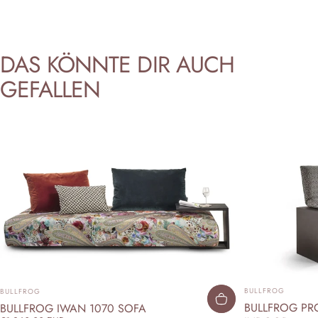
DAS
KÖNNTE
DIR
AUCH
GEFALLEN
ANBIETER:
ANBIETER:
BULLFROG
BULLFROG
BULLFROG PRO
BULLFROG IWAN 1070 SOFA