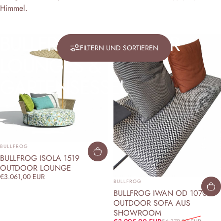
Himmel.
BULLFROG
OUTDOOR
Sparen Sie 25%
FILTERN UND SORTIEREN
LOUNGES
&
GARTENSESSEL
ANBIETER:
BULLFROG
BULLFROG ISOLA 1519
OUTDOOR LOUNGE
€3.061,00 EUR
ANBIETER:
BULLFROG
BULLFROG IWAN OD 1070
OUTDOOR SOFA AUS
SHOWROOM