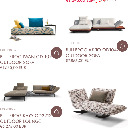
Verkaufspreis
Normaler Preis
€3.295,00 EUR
€4.379,00 EUR
ANBIETER:
BULLFROG
ANBIETER:
BULLFROG AKITO OD1047
BULLFROG
OUTDOOR SOFA
BULLFROG IWAN OD 1070
€7.855,00 EUR
OUTDOOR SOFA
€1.585,00 EUR
ANBIETER:
BULLFROG
BULLFROG KAYA OD2212
OUTDOOR LOUNGE
€6.275,00 EUR