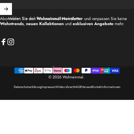
Melden Sie sich für unseren Newsletter an
Abonnieren Sie den
Wohneinmal Newsletter
und verpassen Sie keine
Wohntrends
,
neuen Kollektionen
und
exklusiven Angebote
mehr.
Facebook
Instagram
Deutschland (EUR €)
Land/Region
© 2026 Wohneinmal.
Datenschutzerklärung
Impressum
Widerrufsrecht
AGB
Versand
Kontaktinformationen