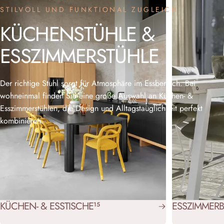
STILVOLL UND FUNKTIONAL ZUGLEICH.
KÜCHENSTÜHLE
&
ESSZIMMERSTÜHLE
Der richtige Stuhl sorgt für Atmosphäre im Essbereich. Bei
wohneinmal finden Sie eine große Auswahl an Küchen- &
Esszimmerstühlen, die Design und Alltagstauglichkeit perfekt
kombinieren.
KÜCHEN- & ESSTISCHE
ESSZIMMERB
15