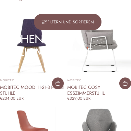
FILTERN UND SORTIEREN
KÜCHEN-
&
ESSZIMMERSTÜHLE
ANBIETER:
ANBIETER:
MOBITEC
MOBITEC
MOBITEC MOOD 11-21-31-41-43
MOBITEC COSY
STÜHLE
ESSZIMMERSTUHL
€234,00 EUR
€329,00 EUR