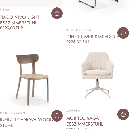
ANBIETER:
TIADO
TIADO VIVO LIGHT
ESSZIMMERSTUHL
€329,00 EUR
ANBIETER:
INFINITI DESIGN
INFINITI WEB STAPELSTUHL
€228,00 EUR
ANBIETER:
ANBIETER:
MOBITEC
INFINITI DESIGN
MOBITEC SAGA
INFINITI CANOVA WOOD
ESSZIMMERSTUHL
STUHL
€454,00 EUR