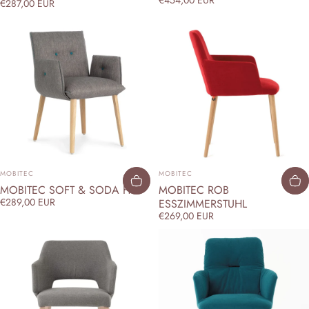
€287,00 EUR
ANBIETER:
ANBIETER:
MOBITEC
MOBITEC
MOBITEC SOFT & SODA H47
MOBITEC ROB
€289,00 EUR
ESSZIMMERSTUHL
€269,00 EUR