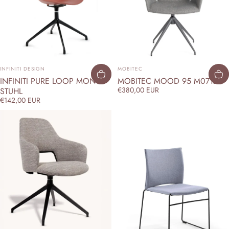
ANBIETER:
ANBIETER:
INFINITI DESIGN
MOBITEC
INFINITI PURE LOOP MONO
MOBITEC MOOD 95 M0712
€380,00 EUR
STUHL
€142,00 EUR