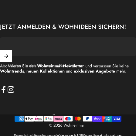
JETZT ANMELDEN & WOHNIDEEN SICHERN!
Melden Sie sich für unseren Newsletter an
Abonnieren Sie den
Wohneinmal Newsletter
und verpassen Sie keine
Wohntrends
,
neuen Kollektionen
und
exklusiven Angebote
mehr.
Facebook
Instagram
Deutschland (EUR €)
Land/Region
© 2026 Wohneinmal.
Datenschutzerklärung
Impressum
Widerrufsrecht
AGB
Versand
Kontaktinformationen