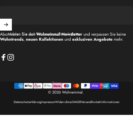
Melden Sie sich für unseren Newsletter an
Abonnieren Sie den
Wohneinmal Newsletter
und verpassen Sie keine
Wohntrends
,
neuen Kollektionen
und
exklusiven Angebote
mehr.
Facebook
Instagram
Deutschland (EUR €)
Land/Region
© 2026 Wohneinmal.
Datenschutzerklärung
Impressum
Widerrufsrecht
AGB
Versand
Kontaktinformationen