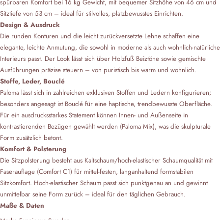
spürbaren Komfort bei 16 kg Gewicht, mit bequemer Sitzhöhe von 46 cm und
Sitztiefe von 53 cm – ideal für stilvolles, platzbewusstes Einrichten.
Design & Ausdruck
Die runden Konturen und die leicht zurückversetzte Lehne schaffen eine
elegante, leichte Anmutung, die sowohl in moderne als auch wohnlich‑natürliche
Interieurs passt. Der Look lässt sich über Holzfuß Beiztöne sowie gemischte
Ausführungen präzise steuern – von puristisch bis warm und wohnlich.
Stoffe, Leder, Bouclé
Paloma lässt sich in zahlreichen exklusiven Stoffen und Ledern konfigurieren;
besonders angesagt ist Bouclé für eine haptische, trendbewusste Oberfläche.
Für ein ausdrucksstarkes Statement können Innen‑ und Außenseite in
kontrastierenden Bezügen gewählt werden (Paloma Mix), was die skulpturale
Form zusätzlich betont.
Komfort & Polsterung
Die Sitzpolsterung besteht aus Kaltschaum/hoch‑elastischer Schaumqualität mit
Faserauflage (Comfort C1) für mittel‑festen, langanhaltend formstabilen
Sitzkomfort. Hoch‑elastischer Schaum passt sich punktgenau an und gewinnt
unmittelbar seine Form zurück – ideal für den täglichen Gebrauch.
Maße & Daten