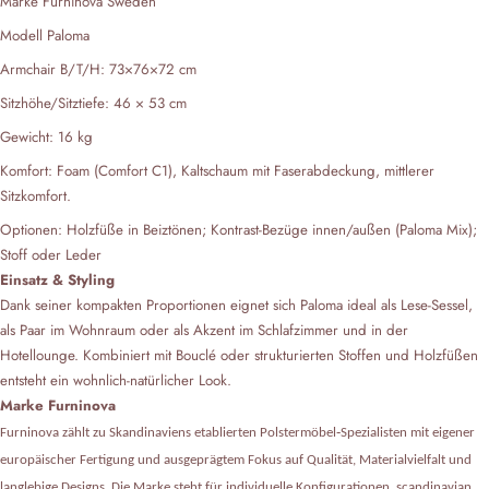
Marke Furninova Sweden
Modell Paloma
Armchair B/T/H: 73×76×72 cm
Sitzhöhe/Sitztiefe: 46 × 53 cm
Gewicht: 16 kg
Komfort: Foam (Comfort C1), Kaltschaum mit Faserabdeckung, mittlerer
Sitzkomfort.
Optionen: Holzfüße in Beiztönen; Kontrast‑Bezüge innen/außen (Paloma Mix);
Stoff oder Leder
Einsatz & Styling
Dank seiner kompakten Proportionen eignet sich Paloma ideal als Lese‑Sessel,
als Paar im Wohnraum oder als Akzent im Schlafzimmer und in der
Hotellounge. Kombiniert mit Bouclé oder strukturierten Stoffen und Holzfüßen
entsteht ein wohnlich‑natürlicher Look.
Marke Furninova
Furninova zählt zu Skandinaviens etablierten Polstermöbel‑Spezialisten mit eigener
europäischer Fertigung und ausgeprägtem Fokus auf Qualität, Materialvielfalt und
langlebige Designs. Die Marke steht für individuelle Konfigurationen, scandinavian