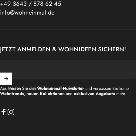
+49 3643 / 878 62 45
info@wohneinmal.de
JETZT ANMELDEN & WOHNIDEEN SICHERN!
Melden Sie sich für unseren Newsletter an
Abonnieren Sie den
Wohneinmal Newsletter
und verpassen Sie keine
Wohntrends
,
neuen Kollektionen
und
exklusiven Angebote
mehr.
Facebook
Instagram
Deutschland (EUR €)