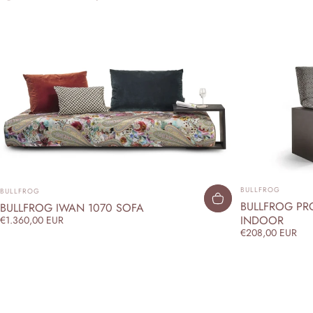
ANBIETER:
ANBIETER:
BULLFROG
BULLFROG
BULLFROG PRO
BULLFROG IWAN 1070 SOFA
INDOOR
€1.360,00 EUR
€208,00 EUR