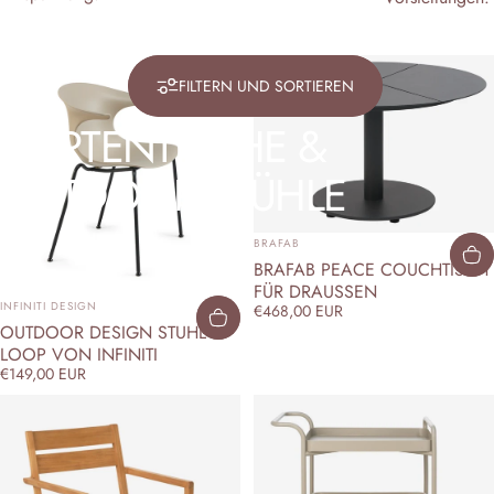
FILTERN UND SORTIEREN
GARTENTISCHE
&
OUTDOOR
STÜHLE
ANBIETER:
BRAFAB
BRAFAB PEACE COUCHTISCH
FÜR DRAUSSEN
ANBIETER:
INFINITI DESIGN
€468,00 EUR
OUTDOOR DESIGN STUHL
LOOP VON INFINITI
€149,00 EUR