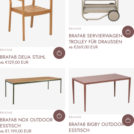
ANBIETER:
BRAFAB
BRAFAB SERVIERWAGEN
TROLLEY FÜR DRAUSSEN
€369,00 EUR
Ab
ANBIETER:
BRAFAB
BRAFAB DELIA STUHL
€129,00 EUR
Ab
ANBIETER:
BRAFAB
ANBIETER:
BRAFAB
BRAFAB NOX OUTDOOR
BRAFAB BIGBY OUTDOOR-
ESSTISCH
ESSTISCH
€1.199,00 EUR
Ab