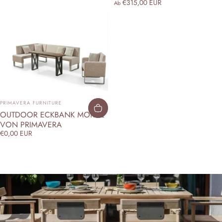
€315,00 EUR
Ab
ANBIETER:
PRIMAVERA FURNITURE
OUTDOOR ECKBANK MORITZ
VON PRIMAVERA
€0,00 EUR