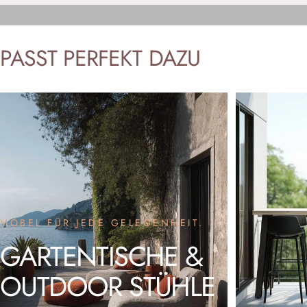
PASST
PERFEKT
DAZU
MÖBEL FÜR JEDE GELEGENHEIT.
GARTENTISCHE
&
OUTDOOR
STÜHLE