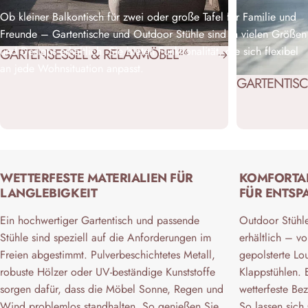
Ob kleiner Balkontisch für zwei oder große Tafel für Familie und
Freunde – Gartentische und Outdoor Stühle sind in vielen Größen
und Designs erhältlich. Sie bieten Funktionalität, die sich flexibel
GARTENSESSEL & RELAXMÖBEL
24
an jede Wohnsituation anpasst.
GARTENTIS
WETTERFESTE MATERIALIEN FÜR
KOMFORTA
LANGLEBIGKEIT
FÜR ENTSP
Ein hochwertiger Gartentisch und passende
Outdoor Stühle
Stühle sind speziell auf die Anforderungen im
erhältlich – vo
Freien abgestimmt. Pulverbeschichtetes Metall,
gepolsterte Lou
robuste Hölzer oder UV-beständige Kunststoffe
Klappstühlen.
sorgen dafür, dass die Möbel Sonne, Regen und
wetterfeste Be
Wind problemlos standhalten. So genießen Sie
So lassen sich