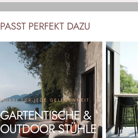
PASST
PERFEKT
DAZU
MÖBEL FÜR JEDE GELEGENHEIT.
GARTENTISCHE
&
OUTDOOR
STÜHLE