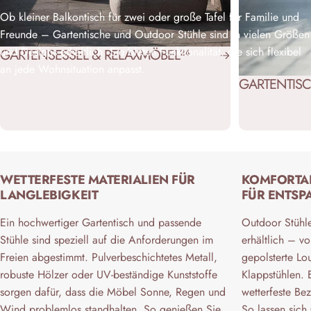
Ob kleiner Balkontisch für zwei oder große Tafel für Familie und
Freunde – Gartentische und Outdoor Stühle sind in vielen Größen
und Designs erhältlich. Sie bieten Funktionalität, die sich flexibel
GARTENSESSEL & RELAXMÖBEL
24
an jede Wohnsituation anpasst.
GARTENTIS
WETTERFESTE MATERIALIEN FÜR
KOMFORTA
LANGLEBIGKEIT
FÜR ENTSP
Ein hochwertiger Gartentisch und passende
Outdoor Stühle
Stühle sind speziell auf die Anforderungen im
erhältlich – vo
Freien abgestimmt. Pulverbeschichtetes Metall,
gepolsterte Lou
robuste Hölzer oder UV-beständige Kunststoffe
Klappstühlen.
sorgen dafür, dass die Möbel Sonne, Regen und
wetterfeste Be
Wind problemlos standhalten. So genießen Sie
So lassen sich