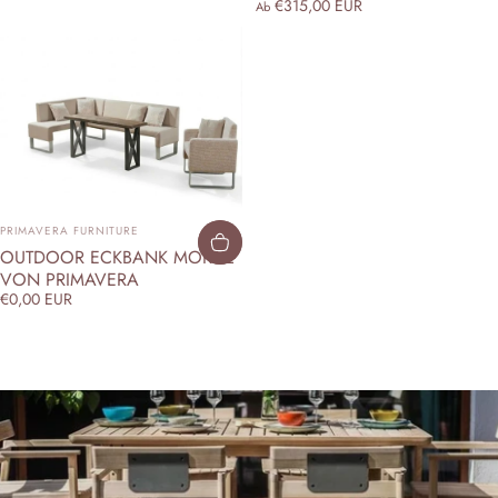
€315,00 EUR
Ab
ANBIETER:
PRIMAVERA FURNITURE
OUTDOOR ECKBANK MORITZ
VON PRIMAVERA
€0,00 EUR