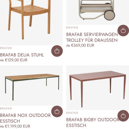
ANBIETER:
BRAFAB
BRAFAB SERVIERWAGEN
TROLLEY FÜR DRAUSSEN
€369,00 EUR
Ab
ANBIETER:
BRAFAB
BRAFAB DELIA STUHL
€129,00 EUR
Ab
ANBIETER:
BRAFAB
ANBIETER:
BRAFAB
BRAFAB NOX OUTDOOR
BRAFAB BIGBY OUTDOOR-
ESSTISCH
ESSTISCH
€1.199,00 EUR
Ab