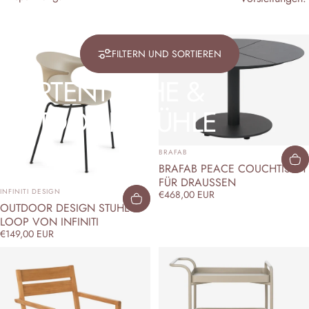
FILTERN UND SORTIEREN
GARTENTISCHE
&
OUTDOOR
STÜHLE
ANBIETER:
BRAFAB
BRAFAB PEACE COUCHTISCH
FÜR DRAUSSEN
ANBIETER:
INFINITI DESIGN
€468,00 EUR
OUTDOOR DESIGN STUHL
LOOP VON INFINITI
€149,00 EUR