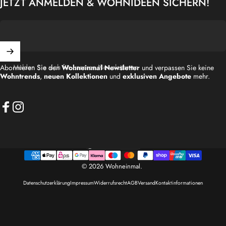
JETZT ANMELDEN & WOHNIDEEN SICHERN!
Melden Sie sich für unseren Newsletter an
Abonnieren Sie den
Wohneinmal Newsletter
und verpassen Sie keine
Wohntrends
,
neuen Kollektionen
und
exklusiven Angebote
mehr.
Facebook
Instagram
Deutschland (EUR €)
Land/Region
© 2026 Wohneinmal.
Datenschutzerklärung
Impressum
Widerrufsrecht
AGB
Versand
Kontaktinformationen