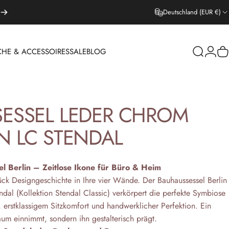
Deutschland (EUR €)
CHE & ACCESSOIRES
SALE
BLOG
Suche
Login
W
EPPICHE & ACCESSOIRES
SALE
BLOG
SESSEL
LEDER
CHROM
N
LC
STENDAL
l Berlin – Zeitlose Ikone für Büro & Heim
ück Designgeschichte in Ihre vier Wände. Der Bauhaussessel Berlin
dal (Kollektion Stendal Classic) verkörpert die perfekte Symbiose
k, erstklassigem Sitzkomfort und handwerklicher Perfektion. Ein
um einnimmt, sondern ihn gestalterisch prägt.