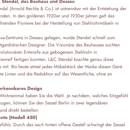
C Stendal, das Bauhaus und Dessau
dal (Arnold Rechle & Co.) ist untrennbar mit der Entstehung der
nden. In den goldenen 1920er und 1930er Jahren galt das
ührenden Pioniere bei der Herstellung von Stahlrohrmöbeln in
us-Zentrums in Dessau gelegen, wurde Stendal schnell zum
ntgardistischen Designer. Die Visionäre des Bauhauses suchten
evolutionären Entwürfe aus gebogenem Stahlrohr in
ienreif fertigen konnten. L&C Stendal brachte genau diese
e mit. Bis heute atmet jedes Möbelstück der Marke diesen Geist
are Linien und die Reduktion auf das Wesentliche, ohne an
verkennbares Design
 Wohneinmal haben Sie die Wahl. Je nachdem, welches Sitzgefühl
ugen, können Sie den Sessel Berlin in zwei legendären
und direkt bestellen:
ante (Modell 450)
fühls. Durch das nach hinten offene Gestell schwingt der Sessel