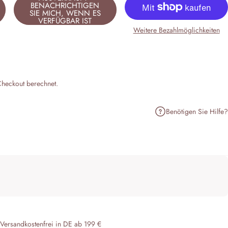
BENACHRICHTIGEN
SIE MICH, WENN ES
VERFÜGBAR IST
Weitere Bezahlmöglichkeiten
heckout berechnet.
Benötigen Sie Hilfe?
n
terest pinnen
er E-Mail teilen
 Versandkostenfrei in DE ab 199 €