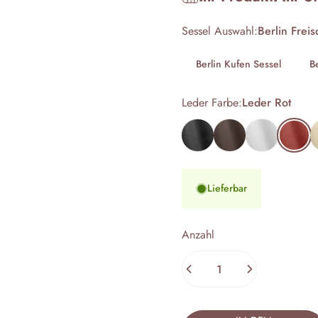
Sessel Auswahl
Sessel Auswahl:
Berlin Frei
Berlin Kufen Sessel
B
Leder Farbe
Leder Farbe:
Leder Rot
Leder Schwarz
Leder Dunkelbraun
Leder Weiß
Leder Ro
L
Lieferbar
Anzahl