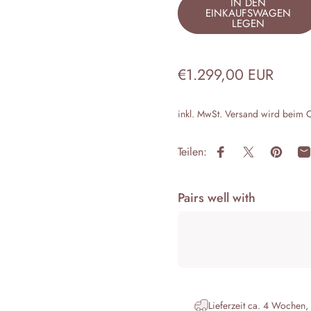
IN DEN
EINKAUFSWAGEN
LEGEN
€1.299,00 EUR
inkl. MwSt.
Versand
wird beim C
Teilen:
Auf Facebook teile
Auf X teilen
Auf Pin
P
Pairs well with
Lieferzeit ca. 4 Wochen,