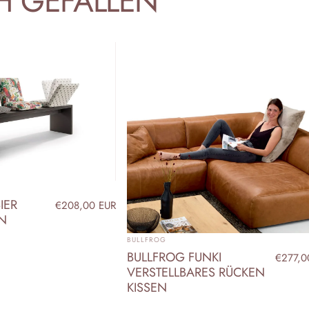
H
GEFALLEN
IER
€208,00 EUR
EN
ANBIETER:
BULLFROG
BULLFROG FUNKI
€277,0
VERSTELLBARES RÜCKEN
KISSEN