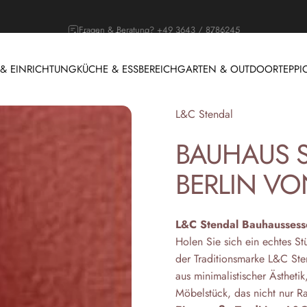
Outdoor Saison, Lounges jetzt entdecken!
 EINRICHTUNG
KÜCHE & ESSBEREICH
GARTEN & OUTDOOR
TEPPI
 & EINRICHTUNG
KÜCHE & ESSBEREICH
GARTEN & OUTDOOR
T
Anbieter:
L&C Stendal
BAUHAUS
BERLIN
VO
L&C Stendal Bauhaussesse
Holen Sie sich ein echtes St
der Traditionsmarke L&C Sten
aus minimalistischer Ästheti
Möbelstück, das nicht nur Ra