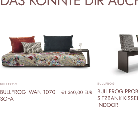
DAS
KÖNNTE
DIR
AUC
ANBIETER:
ANBIETER:
BULLFROG
BULLFROG
BULLFROG PROB
BULLFROG IWAN 1070
€1.360,00 EUR
SITZBANK KISS
SOFA
INDOOR