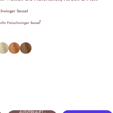
schwinger Sessel
erlin Freischwinger Sessel
t
eder Beige
Leder Orange
Leder Cognac
AUSVERKAUFT -