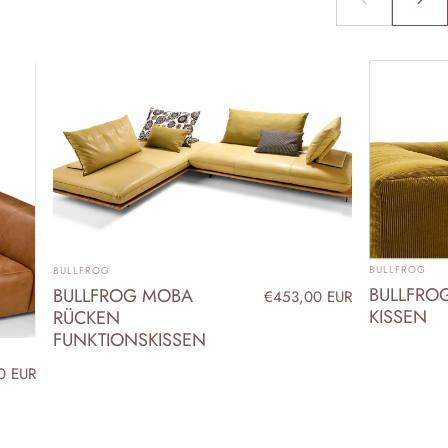
ANBIETER:
ANBIETER:
BULLFROG
BULLFROG
BULLFRO
BULLFROG MOBA
€453,00 EUR
KISSEN
RÜCKEN
FUNKTIONSKISSEN
0 EUR