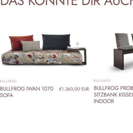
DAS
KÖNNTE
DIR
AUC
ANBIETER:
ANBIETER:
BULLFROG
BULLFROG
BULLFROG PROB
BULLFROG IWAN 1070
€1.360,00 EUR
SITZBANK KISS
SOFA
INDOOR