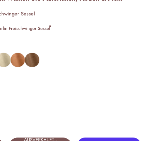
schwinger Sessel
erlin Freischwinger Sessel
t
eder Beige
Leder Orange
Leder Cognac
AUSVERKAUFT -