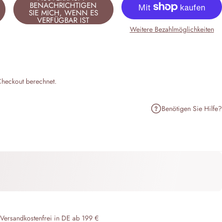
BENACHRICHTIGEN
SIE MICH, WENN ES
VERFÜGBAR IST
Weitere Bezahlmöglichkeiten
heckout berechnet.
Benötigen Sie Hilfe?
n
terest pinnen
er E-Mail teilen
 Versandkostenfrei in DE ab 199 €