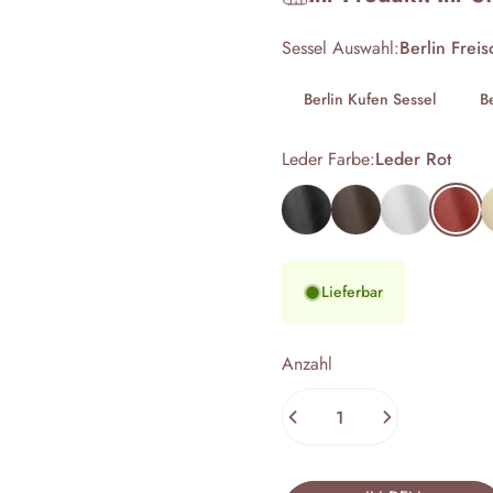
Sessel Auswahl
Sessel Auswahl:
Berlin Frei
Berlin Kufen Sessel
B
Leder Farbe
Leder Farbe:
Leder Rot
Leder Schwarz
Leder Dunkelbraun
Leder Weiß
Leder Ro
L
Lieferbar
Anzahl