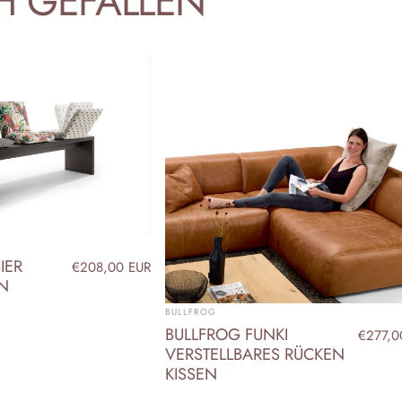
H
GEFALLEN
IER
€208,00 EUR
EN
ANBIETER:
BULLFROG
BULLFROG FUNKI
€277,0
VERSTELLBARES RÜCKEN
KISSEN