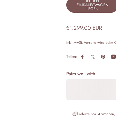
IN DEN
EINKAUFSWAGEN
LEGEN
€1.299,00 EUR
inkl. MwSt.
Versand
wird beim C
Teilen:
Auf Facebook teile
Auf X teilen
Auf Pin
P
Pairs well with
Lieferzeit ca. 4 Wochen,