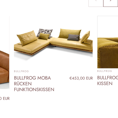
ANBIETER:
ANBIETER:
BULLFROG
BULLFROG
BULLFRO
BULLFROG MOBA
€453,00 EUR
KISSEN
RÜCKEN
FUNKTIONSKISSEN
0 EUR