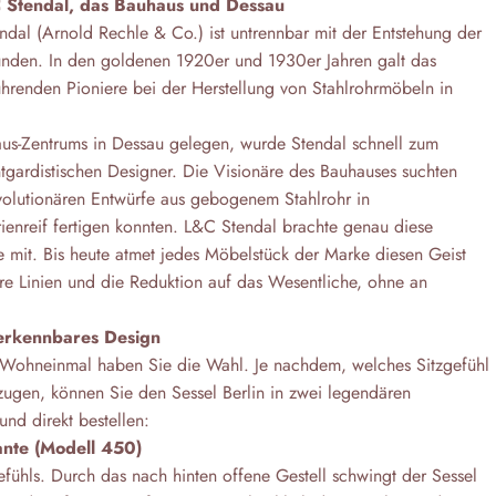
C Stendal, das Bauhaus und Dessau
dal (Arnold Rechle & Co.) ist untrennbar mit der Entstehung der
nden. In den goldenen 1920er und 1930er Jahren galt das
ührenden Pioniere bei der Herstellung von Stahlrohrmöbeln in
us-Zentrums in Dessau gelegen, wurde Stendal schnell zum
ntgardistischen Designer. Die Visionäre des Bauhauses suchten
evolutionären Entwürfe aus gebogenem Stahlrohr in
ienreif fertigen konnten. L&C Stendal brachte genau diese
e mit. Bis heute atmet jedes Möbelstück der Marke diesen Geist
are Linien und die Reduktion auf das Wesentliche, ohne an
verkennbares Design
 Wohneinmal haben Sie die Wahl. Je nachdem, welches Sitzgefühl
ugen, können Sie den Sessel Berlin in zwei legendären
und direkt bestellen:
ante (Modell 450)
fühls. Durch das nach hinten offene Gestell schwingt der Sessel