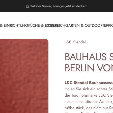
Outdoor Saison, Lounges jetzt entdecken!
 EINRICHTUNG
KÜCHE & ESSBEREICH
GARTEN & OUTDOOR
TEPPI
 & EINRICHTUNG
KÜCHE & ESSBEREICH
GARTEN & OUTDOOR
T
Anbieter:
L&C Stendal
BAUHAUS
BERLIN
VO
L&C Stendal Bauhaussesse
Holen Sie sich ein echtes St
der Traditionsmarke L&C Sten
aus minimalistischer Ästheti
Möbelstück, das nicht nur Ra