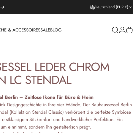
Deutschland (EUR €)
CHE & ACCESSOIRES
SALE
BLOG
Suche
Login
W
EPPICHE & ACCESSOIRES
SALE
BLOG
SESSEL
LEDER
CHROM
N
LC
STENDAL
l Berlin – Zeitlose Ikone für Büro & Heim
ück Designgeschichte in Ihre vier Wände. Der Bauhaussessel Berlin
dal (Kollektion Stendal Classic) verkörpert die perfekte Symbiose
k, erstklassigem Sitzkomfort und handwerklicher Perfektion. Ein
um einnimmt, sondern ihn gestalterisch prägt.