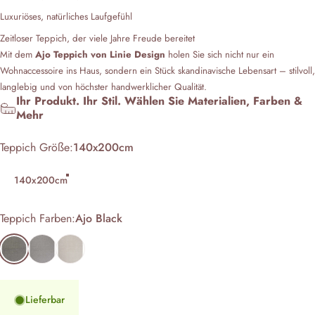
Luxuriöses, natürliches Laufgefühl
Zeitloser Teppich, der viele Jahre Freude bereitet
Mit dem
Ajo Teppich von Linie Design
holen Sie sich nicht nur ein
Wohnaccessoire ins Haus, sondern ein Stück skandinavische Lebensart – stilvoll,
langlebig und von höchster handwerklicher Qualität.
Ihr Produkt. Ihr Stil. Wählen Sie Materialien, Farben &
Mehr
Teppich Größe
Teppich Größe:
140x200cm
140x200cm
Teppich Farben
Teppich Farben:
Ajo Black
Ajo Black
Ajo Grey
Ajo Silver
Lieferbar