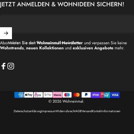
JETZT ANMELDEN & WOHNIDEEN SICHERN!
Melden Sie sich für unseren Newsletter an
Abonnieren Sie den
Wohneinmal Newsletter
und verpassen Sie keine
Wohntrends
,
neuen Kollektionen
und
exklusiven Angebote
mehr.
Facebook
Instagram
Deutschland (EUR €)
Land/Region
© 2026 Wohneinmal.
Datenschutzerklärung
Impressum
Widerrufsrecht
AGB
Versand
Kontaktinformationen