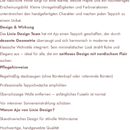
Die natürliche Wolle sorgt für eine warme, weiche Haptik und ein hochwertiges
Erscheinungsbild. Kleine Unregelmäßigkeiten und Farbvariationen
unterstreichen den handgefertigten Charakter und machen jeden Teppich zu
einem Unikat.
Design & Wirkung
Das
Linie Design Team
hat mit Ajo einen Teppich geschaffen, der durch
dezente Geometrie
überzeugt und sich harmonisch in moderne wie
klassische Wohnstile integriert. Sein minimalistischer Look strahlt Ruhe und
Eleganz aus – ideal für alle, die ein
zeitloses Design mit nordischem Flair
suchen.
Pflegehinweise
Regelmäßig staubsaugen (ohne Bürstenkopf oder rotierende Bürsten)
Professionelle Teppichwäsche empfohlen
Überschüssige Wolle entfernen – anfängliches Fusseln ist normal
Vor intensiver Sonneneinstrahlung schützen
Warum Ajo von Linie Design?
Skandinavisches Design für stilvolle Wohnräume
Hochwertige, handgewebte Qualität