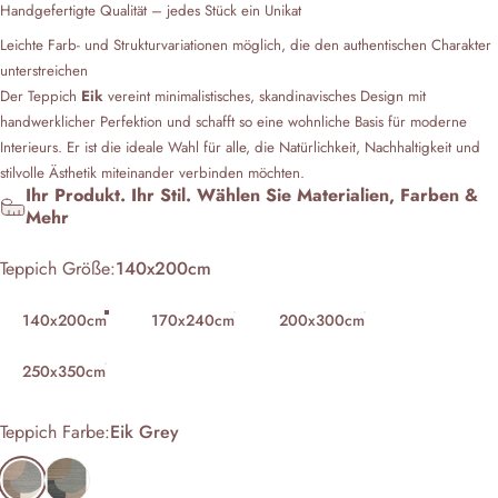
Handgefertigte Qualität – jedes Stück ein Unikat
Leichte Farb- und Strukturvariationen möglich, die den authentischen Charakter
unterstreichen
Der Teppich
Eik
vereint minimalistisches, skandinavisches Design mit
handwerklicher Perfektion und schafft so eine wohnliche Basis für moderne
Interieurs. Er ist die ideale Wahl für alle, die Natürlichkeit, Nachhaltigkeit und
stilvolle Ästhetik miteinander verbinden möchten.
Ihr Produkt. Ihr Stil. Wählen Sie Materialien, Farben &
Mehr
Teppich Größe
Teppich Größe:
140x200cm
140x200cm
170x240cm
200x300cm
250x350cm
Teppich Farbe
Teppich Farbe:
Eik Grey
Eik Grey
Eik Characoal