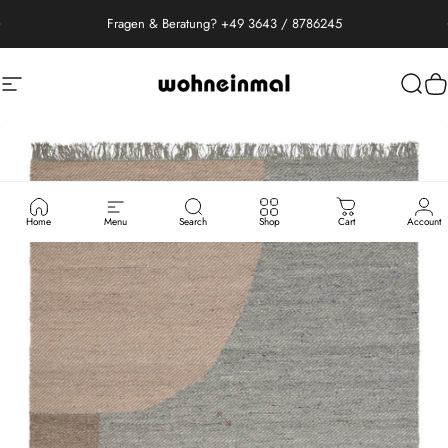
Direkt zum Inhalt
Fragen & Beratung? +49 3643 / 8786245
Seitennavigation
Wohneinmal
Such
W
Home
Menu
Search
Shop
Cart
Account