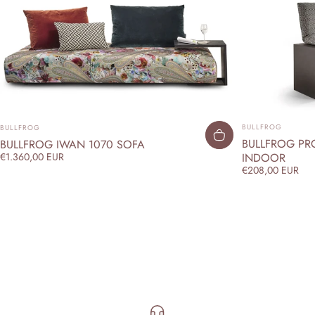
ANBIETER:
ANBIETER:
BULLFROG
BULLFROG
BULLFROG PRO
BULLFROG IWAN 1070 SOFA
INDOOR
€1.360,00 EUR
€208,00 EUR