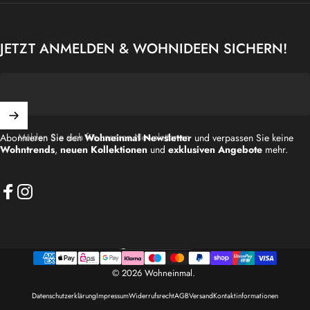
JETZT ANMELDEN & WOHNIDEEN SICHERN!
Melden Sie sich für unseren Newsletter an
Abonnieren Sie den
Wohneinmal Newsletter
und verpassen Sie keine
Wohntrends
,
neuen Kollektionen
und
exklusiven Angebote
mehr.
Facebook
Instagram
Deutschland (EUR €)
Land/Region
© 2026 Wohneinmal.
Datenschutzerklärung
Impressum
Widerrufsrecht
AGB
Versand
Kontaktinformationen