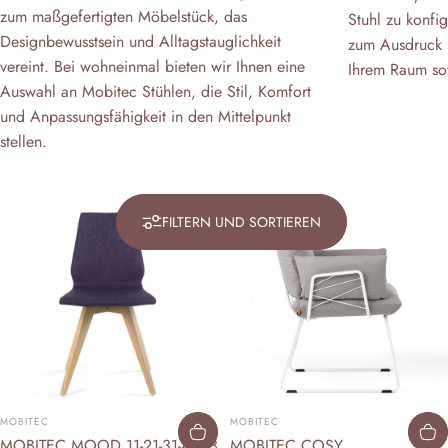
zum maßgefertigten Möbelstück, das
Stuhl zu konfi
Designbewusstsein und Alltagstauglichkeit
zum Ausdruck I
vereint. Bei wohneinmal bieten wir Ihnen eine
Ihrem Raum sow
Auswahl an Mobitec Stühlen, die Stil, Komfort
und Anpassungsfähigkeit in den Mittelpunkt
stellen.
MOBITEC
STÜHLE
FILTERN UND SORTIEREN
ANBIETER:
ANBIETER:
MOBITEC
MOBITEC
MOBITEC MOOD 11-21-31-41-43
MOBITEC COSY