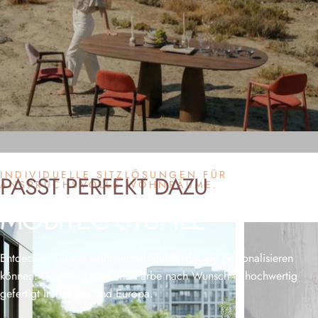
INDIVIDUELLE SITZLÖSUNGEN FÜR
PASST
PERFEKT
DAZU
ANSPRUCHSVOLLE WOHNRÄUME.
MOBITEC
STÜHLE
Entdecken Sie bei wohneinmal Stühle, die Sie personalisieren
können: Gestell, Bezug und Farbe nach Wunsch – hochwertig
gefertigt in Belgien und Europa.