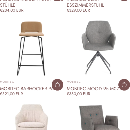
STÜHLE
ESSZIMMERSTUHL
€234,00 EUR
€329,00 EUR
ANBIETER:
ANBIETER:
MOBITEC
MOBITEC
MOBITEC BARHOCKER PAMP
MOBITEC MOOD 95 M0712
€321,00 EUR
€380,00 EUR