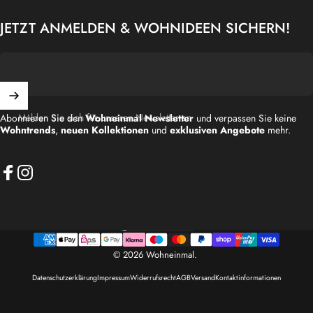
JETZT ANMELDEN & WOHNIDEEN SICHERN!
Melden Sie sich für unseren Newsletter an
Abonnieren Sie den
Wohneinmal Newsletter
und verpassen Sie keine
Wohntrends
,
neuen Kollektionen
und
exklusiven Angebote
mehr.
Facebook
Instagram
Deutschland (EUR €)
Land/Region
© 2026 Wohneinmal.
Datenschutzerklärung
Impressum
Widerrufsrecht
AGB
Versand
Kontaktinformationen