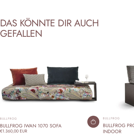
DAS
KÖNNTE
DIR
AUCH
GEFALLEN
ANBIETER:
ANBIETER:
BULLFROG
BULLFROG
BULLFROG PRO
BULLFROG IWAN 1070 SOFA
INDOOR
€1.360,00 EUR