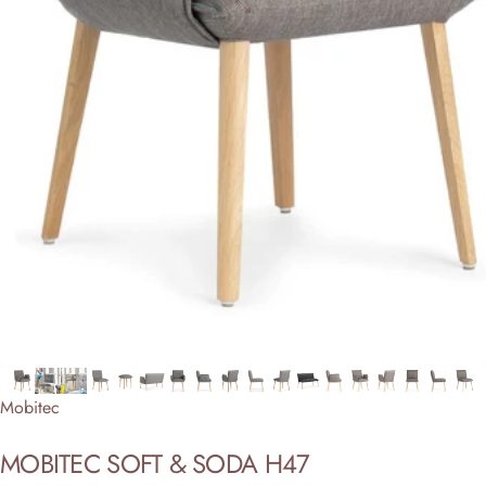
Anbieter:
Mobitec
MOBITEC
SOFT
&
SODA
H47