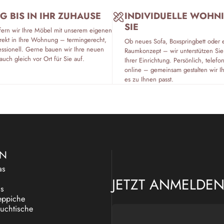
G BIS IN IHR ZUHAUSE
INDIVIDUELLE WOHN
SIE
fern wir Ihre Möbel mit unserem eigenen
rekt in Ihre Wohnung – termingerecht,
Ob neues Sofa, Boxspringbett oder 
essionell. Gerne bauen wir Ihre neuen
Raumkonzept – wir unterstützen Sie
auch gleich vor Ort für Sie auf.
Ihrer Einrichtung. Persönlich, tele
online – gemeinsam gestalten wir I
es zu Ihnen passt.
EN
as
JETZT ANMELDE
as
eppiche
uchtische