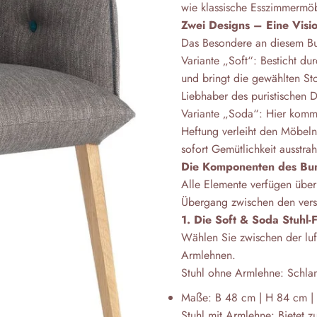
wie klassische Esszimmermö
Zwei Designs – Eine Visi
Das Besondere an diesem Bu
Variante „Soft“: Besticht dur
und bringt die gewählten Sto
Liebhaber des puristischen D
Variante „Soda“: Hier komme
Heftung verleiht den Möbeln 
sofort Gemütlichkeit ausstrahl
Die Komponenten des Bun
Alle Elemente verfügen über
Übergang zwischen den vers
1. Die Soft & Soda Stuhl-F
Wählen Sie zwischen der luf
Armlehnen.
Stuhl ohne Armlehne: Schlank
Maße: B 48 cm | H 84 cm |
Stuhl mit Armlehne: Bietet z