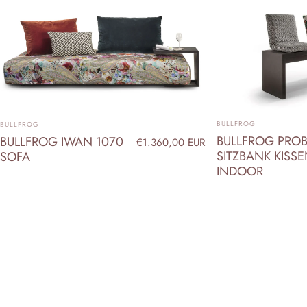
ANBIETER:
ANBIETER:
BULLFROG
BULLFROG
BULLFROG PROB
BULLFROG IWAN 1070
€1.360,00 EUR
SITZBANK KISS
SOFA
INDOOR