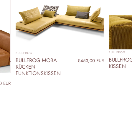
ANBIETER:
ANBIETER:
BULLFROG
BULLFROG
BULLFRO
BULLFROG MOBA
€453,00 EUR
KISSEN
RÜCKEN
FUNKTIONSKISSEN
0 EUR