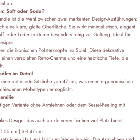
bel an.
on: Soft oder Soda?
ndle ist die Wahl zwischen zwei markanten Design-Ausführungen:
ch eine klare, glatte Oberfläche. Sie wirkt minimalistisch, elegant
ff- oder Lederstrukturen besonders ruhig zur Geltung. Ideal für
esigns.
n die ikonischen Polsterknöpfe ins Spiel. Diese dekorative
einen verspielten Retro-Charme und eine haptische Tiefe, die
t.
dles im Detail
 eine optimierte Sitzhöhe von 47 cm, was einen ergonomischen
chiedenen Möbeltypen ermöglicht.
amilie
tigen Variante ohne Armlehnen oder dem Sessel-Feeling mit
es Design, das auch an kleineren Tischen viel Platz bietet.
 T 56 cm | SH 47 cm
usätzlichen Halt und lädt zum Verweilen ein. Die Armlehnen sind