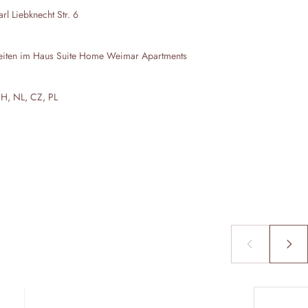
l Liebknecht Str. 6
eiten im Haus
Suite Home Weimar Apartments
CH, NL, CZ, PL