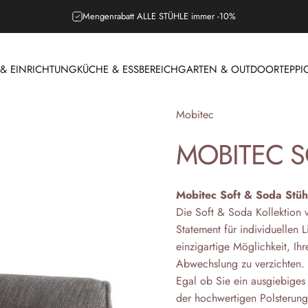
Mengenrabatt ALLE STÜHLE immer -10%
 EINRICHTUNG
KÜCHE & ESSBEREICH
GARTEN & OUTDOOR
TEPPI
 & EINRICHTUNG
KÜCHE & ESSBEREICH
GARTEN & OUTDOOR
T
Anbieter:
Mobitec
MOBITEC
S
Mobitec Soft & Soda Stühl
Die Soft & Soda Kollektion v
Statement für individuellen 
einzigartige Möglichkeit, I
Abwechslung zu verzichten.
Egal ob Sie ein ausgiebiges
der hochwertigen Polsterung