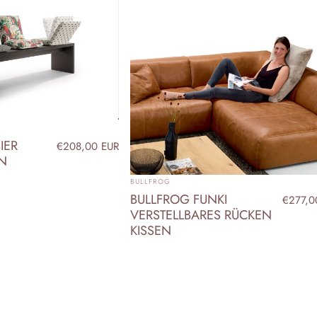
IER
€208,00 EUR
EN
ANBIETER:
BULLFROG
BULLFROG FUNKI
€277,0
VERSTELLBARES RÜCKEN
KISSEN