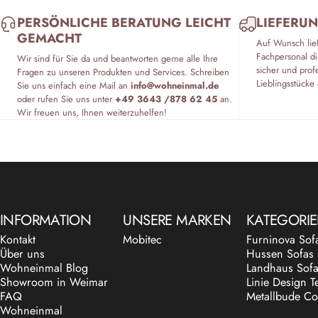
PERSÖNLICHE BERATUNG LEICHT
LIEFERUN
GEMACHT
Auf Wunsch lie
Fachpersonal di
Wir sind für Sie da und beantworten gerne alle Ihre
sicher und prof
Fragen zu unseren Produkten und Services. Schreiben
Lieblingsstücke 
Sie uns einfach eine Mail an
info@wohneinmal.de
oder rufen Sie uns unter
+49 3643 /878 62 45
an.
Wir freuen uns, Ihnen weiterzuhelfen!
INFORMATION
UNSERE MARKEN
KATEGORI
Kontakt
Mobitec
Furninova Sof
Über uns
Hussen Sofas
Wohneinmal Blog
Landhaus Sof
Showroom in Weimar
Linie Design T
FAQ
Metallbude Co
Wohneinmal