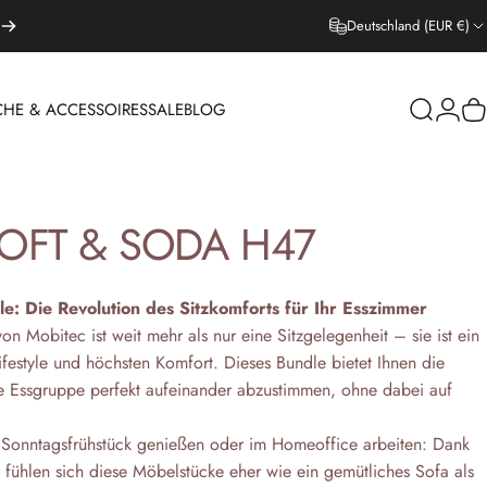
Deutschland (EUR €)
CHE & ACCESSOIRES
SALE
BLOG
Suche
Login
W
EPPICHE & ACCESSOIRES
SALE
BLOG
OFT
&
SODA
H47
e: Die Revolution des Sitzkomforts für Ihr Esszimmer
on Mobitec ist weit mehr als nur eine Sitzgelegenheit – sie ist ein
Lifestyle und höchsten Komfort. Dieses Bundle bietet Ihnen die
hre Essgruppe perfekt aufeinander abzustimmen, ohne dabei auf
 Sonntagsfrühstück genießen oder im Homeoffice arbeiten: Dank
 fühlen sich diese Möbelstücke eher wie ein gemütliches Sofa als