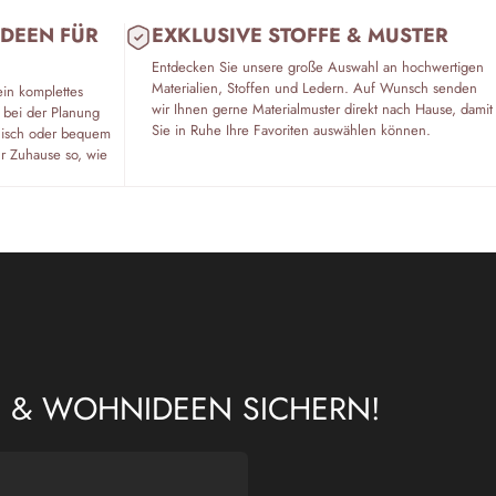
IDEEN FÜR
EXKLUSIVE STOFFE & MUSTER
Entdecken Sie unsere große Auswahl an hochwertigen
Materialien, Stoffen und Ledern. Auf Wunsch senden
ein komplettes
wir Ihnen gerne Materialmuster direkt nach Hause, damit
 bei der Planung
Sie in Ruhe Ihre Favoriten auswählen können.
fonisch oder bequem
hr Zuhause so, wie
N & WOHNIDEEN SICHERN!