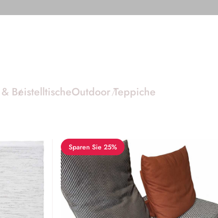
& Beistelltische
Outdoor Teppiche
Sparen Sie 25%
L