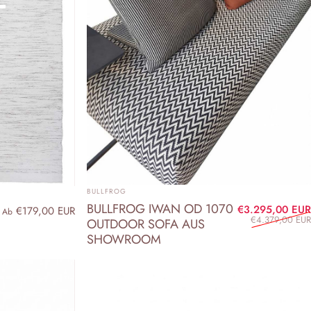
t
ANBIETER:
BULLFROG
BULLFROG IWAN OD 1070
€3.295,00 EUR
€179,00 EUR
Ab
€4.379,00 EUR
OUTDOOR SOFA AUS
SHOWROOM