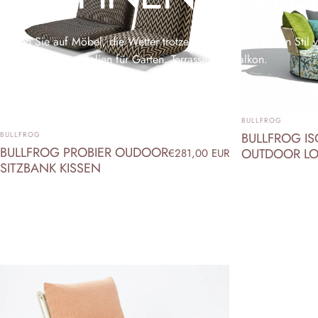
Setzen Sie auf Möbel, die Wetter trotzen – und dabei nie an Stil 
langlebigen Materialien für Garten, Terrasse und Balkon.
ANBIETER:
BULLFROG
ANBIETER:
BULLFROG IS
BULLFROG
BULLFROG PROBIER OUDOOR
OUTDOOR L
€281,00 EUR
SITZBANK KISSEN