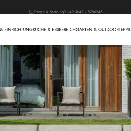
Outdoor Saison, Lounges jetzt entdecken!
 EINRICHTUNG
KÜCHE & ESSBEREICH
GARTEN & OUTDOOR
TEPPI
 & EINRICHTUNG
KÜCHE & ESSBEREICH
GARTEN & OUTDOOR
T