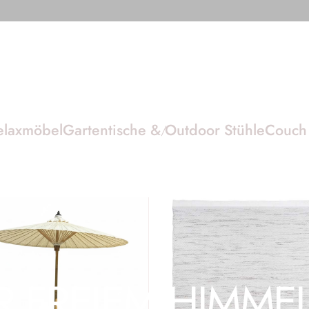
elaxmöbel
Gartentische & Outdoor Stühle
Couch 
R
FREIEM
HIMME