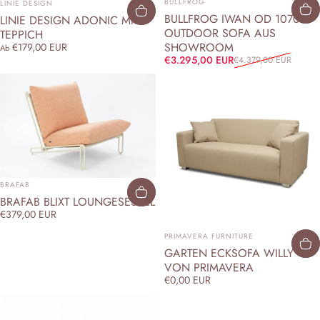
BULLFROG
LINIE DESIGN
BULLFROG IWAN OD 1070
LINIE DESIGN ADONIC MIST
OUTDOOR SOFA AUS
TEPPICH
SHOWROOM
€179,00 EUR
Ab
Verkaufspreis
Normaler Preis
€3.295,00 EUR
€4.379,00 EUR
ANBIETER:
BRAFAB
BRAFAB BLIXT LOUNGESESSEL
€379,00 EUR
ANBIETER:
PRIMAVERA FURNITURE
GARTEN ECKSOFA WILLY
VON PRIMAVERA
€0,00 EUR