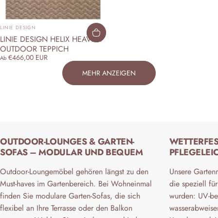
ANBIETER:
LINIE DESIGN
LINIE DESIGN HELIX HEAVEN
OUTDOOR TEPPICH
€466,00 EUR
Ab
MEHR ANZEIGEN
OUTDOOR-LOUNGES & GARTEN-
WETTERFES
SOFAS – MODULAR UND BEQUEM
PFLEGELEI
Outdoor-Loungemöbel gehören längst zu den
Unsere Gartenm
Must-haves im Gartenbereich. Bei Wohneinmal
die speziell f
finden Sie modulare Garten-Sofas, die sich
wurden: UV-be
flexibel an Ihre Terrasse oder den Balkon
wasserabweisen