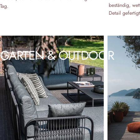
beständig, wett
Tag.
Detail gefertigt
GARTEN
&
OUTDOOR