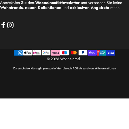
Melden Sie sich für unseren Newsletter an
Abonnieren Sie den
Wohneinmal Newsletter
und verpassen Sie keine
Wohntrends
,
neuen Kollektionen
und
exklusiven Angebote
mehr.
Facebook
Instagram
Deutschland (EUR €)
Land/Region
© 2026 Wohneinmal.
Datenschutzerklärung
Impressum
Widerrufsrecht
AGB
Versand
Kontaktinformationen