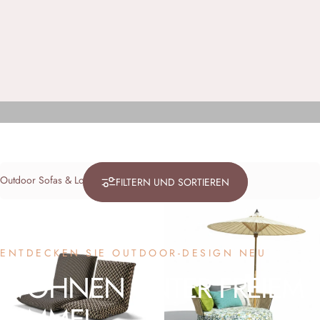
Filter
FILTERN UND SORTIEREN
ENTDECKEN SIE OUTDOOR-DESIGN NEU
WOHNEN
UNTER
FREIEM
HIMMEL