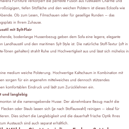
avera Furniture verkörpert die perfekte Fusion aus rustikalem Charme und
oßzügigen, tiefen Sitzfläche und den weichen Polstern ist dieses Ecksofa wie
e Abende. Ob zum Lesen, Filmschauen oder für gesellige Runden – das
gsplatz in Ihrem Zuhause.
til mit Sylt-Flair
gehende, bodenlange Hussenbezug geben dem Sofa eine legere, elegante
Landhausstil und den maritimen Sylt Style ist. Die natürliche Stoff-Textur (oft in
te-Tönen gehalten) strahlt Ruhe und Hochwertigkeit aus und lässt sich mühelos in
ine medium weiche Polsterung. Hochwertige Kaltschaum in Kombination mit
ssen sorgen für ein angenehm mittelweiches und dennoch stützendes
 einen komfortablen Eindruck und lädt zum Zurücklehnen ein.
ht und langlebig
Edmonton ist die namensgebende Husse: Der abnehmbare Bezug macht die
Flecken oder Staub lassen sich (je nach Stoffauswahl) reinigen – ideal für
ieren. Dies sichert die Langlebigkeit und die dauerhaft frische Optik Ihres
um Austausch sind auch separat erhältlich.