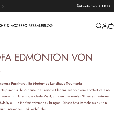
Deutschland (EUR €)
CHE & ACCESSOIRES
SALE
BLOG
Suche
Login
W
EPPICHE & ACCESSOIRES
SALE
BLOG
FA
EDMONTON
VON
A
avera Furniture: Ihr Modernes Landhaus-Traumsofa
telpunkt für Ihr Zuhause, der zeitlose Eleganz mit höchstem Komfort vereint?
avera Furniture ist die ideale Wahl, um den charmanten Stil eines modernen
lt-Style – in Ihr Wohnzimmer zu bringen. Dieses Sofa ist mehr als nur ein
g zum Entspannen und Wohlfühlen.