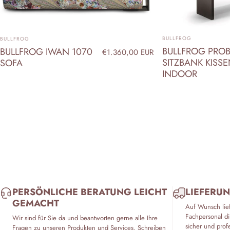
ANBIETER:
ANBIETER:
BULLFROG
BULLFROG
BULLFROG PROB
BULLFROG IWAN 1070
€1.360,00 EUR
SITZBANK KISS
SOFA
INDOOR
PERSÖNLICHE BERATUNG LEICHT
LIEFERUN
GEMACHT
Auf Wunsch lie
Fachpersonal di
Wir sind für Sie da und beantworten gerne alle Ihre
sicher und prof
Fragen zu unseren Produkten und Services. Schreiben