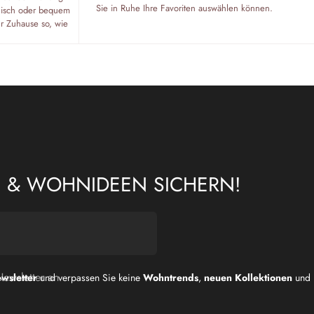
Sie in Ruhe Ihre Favoriten auswählen können.
fonisch oder bequem
hr Zuhause so, wie
N & WOHNIDEEN SICHERN!
Newsletter an
wsletter
und verpassen Sie keine
Wohntrends
,
neuen Kollektionen
und