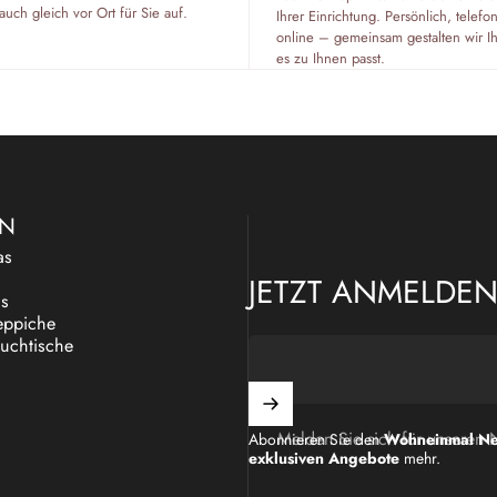
auch gleich vor Ort für Sie auf.
Ihrer Einrichtung. Persönlich, tele
online – gemeinsam gestalten wir I
es zu Ihnen passt.
EN
as
JETZT ANMELDE
as
eppiche
uchtische
Melden Sie sich für unseren 
Abonnieren Sie den
Wohneinmal Ne
exklusiven Angebote
mehr.