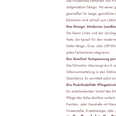
Das Hussensofa Edmonton von Prim
zeitgemäßem Design. Mit seiner gr
geschaffen für lange, gemütlich
Edmonton wird schnell zum Lieblin
Das Design: Moderner Landhauss
Die klaren Linien und der durch
Note, die typisch für den modernen 
hellen Beige-, Grau- oder Off-Whi
jedes Farbschema integrieren.
Der Komfort: Entspannung pur
Das Edmonton überzeugt durch se
Silikonummantelung in den Sitzki
Sitzerlebnis. Es vermittelt sofort
Die Praktikabilität: Pflegeleic
Ein entscheidender Vorteil des 
Pflege des Sofas denkbar einfach. 
Familien, oder Haushalte mit Haust
Hussensofas. Ersatzbezüge, oder z