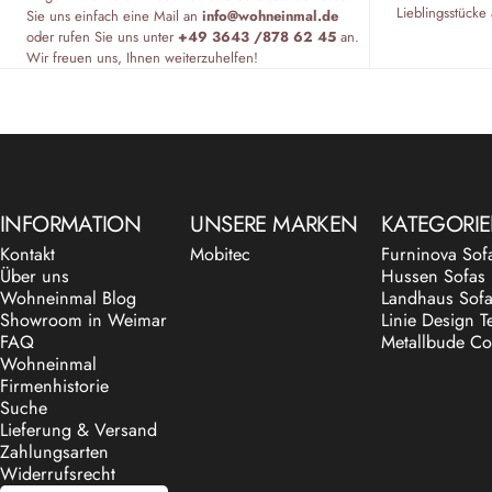
Lieblingsstücke 
Sie uns einfach eine Mail an
info@wohneinmal.de
oder rufen Sie uns unter
+49 3643 /878 62 45
an.
Wir freuen uns, Ihnen weiterzuhelfen!
INFORMATION
UNSERE MARKEN
KATEGORI
Kontakt
Mobitec
Furninova Sof
Über uns
Hussen Sofas
Wohneinmal Blog
Landhaus Sof
Showroom in Weimar
Linie Design T
FAQ
Metallbude Co
Wohneinmal
Firmenhistorie
Suche
Lieferung & Versand
Zahlungsarten
Widerrufsrecht