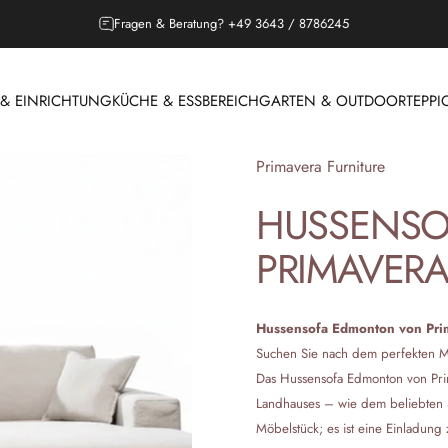
Outdoor Saison, Lounges jetzt entdecken!
 EINRICHTUNG
KÜCHE & ESSBEREICH
GARTEN & OUTDOOR
TEPPI
 & EINRICHTUNG
KÜCHE & ESSBEREICH
GARTEN & OUTDOOR
T
Anbieter:
Primavera Furniture
HUSSENSO
PRIMAVER
Hussensofa Edmonton von Prim
Suchen Sie nach dem perfekten Mit
Das Hussensofa Edmonton von Prim
Landhauses – wie dem beliebten Sy
Möbelstück; es ist eine Einladun