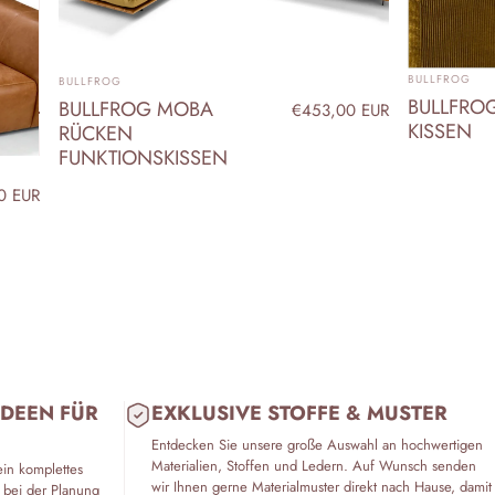
ANBIETER:
ANBIETER:
BULLFROG
BULLFROG
BULLFRO
BULLFROG MOBA
€453,00 EUR
KISSEN
RÜCKEN
FUNKTIONSKISSEN
0 EUR
IDEEN FÜR
EXKLUSIVE STOFFE & MUSTER
Entdecken Sie unsere große Auswahl an hochwertigen
Materialien, Stoffen und Ledern. Auf Wunsch senden
ein komplettes
wir Ihnen gerne Materialmuster direkt nach Hause, damit
 bei der Planung