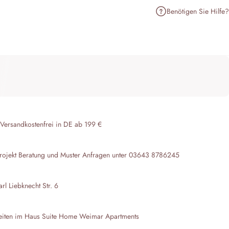
Benötigen Sie Hilfe?
n
terest pinnen
er E-Mail teilen
 Versandkostenfrei in DE ab 199 €
rojekt Beratung und Muster Anfragen unter 03643 8786245
l Liebknecht Str. 6
eiten im Haus
Suite Home Weimar Apartments