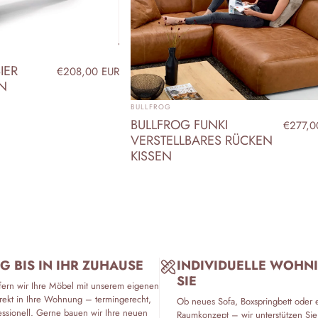
IER
€208,00 EUR
EN
ANBIETER:
BULLFROG
BULLFROG FUNKI
€277,0
VERSTELLBARES RÜCKEN
KISSEN
G BIS IN IHR ZUHAUSE
INDIVIDUELLE WOHN
SIE
fern wir Ihre Möbel mit unserem eigenen
rekt in Ihre Wohnung – termingerecht,
Ob neues Sofa, Boxspringbett oder 
essionell. Gerne bauen wir Ihre neuen
Raumkonzept – wir unterstützen Sie