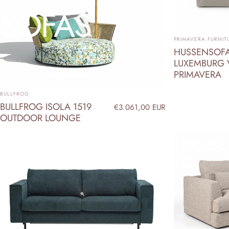
SOFAS
ANBIETER:
PRIMAVERA FURNIT
HUSSENSOF
LUXEMBURG
PRIMAVERA
ANBIETER:
BULLFROG
BULLFROG ISOLA 1519
€3.061,00 EUR
OUTDOOR LOUNGE