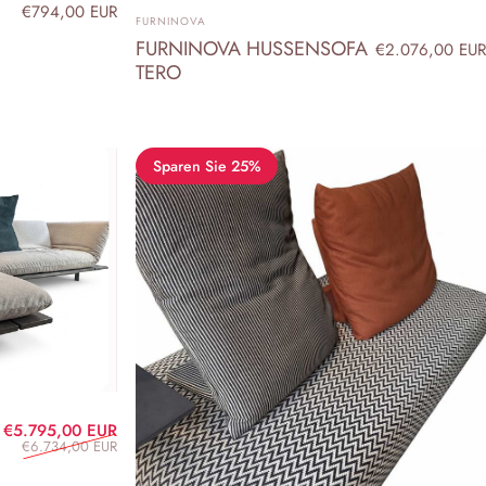
€794,00 EUR
ANBIETER:
FURNINOVA
FURNINOVA HUSSENSOFA
€2.076,00 EUR
TERO
Sparen Sie 25%
Verkaufspreis
Normaler Preis
€5.795,00 EUR
€6.734,00 EUR