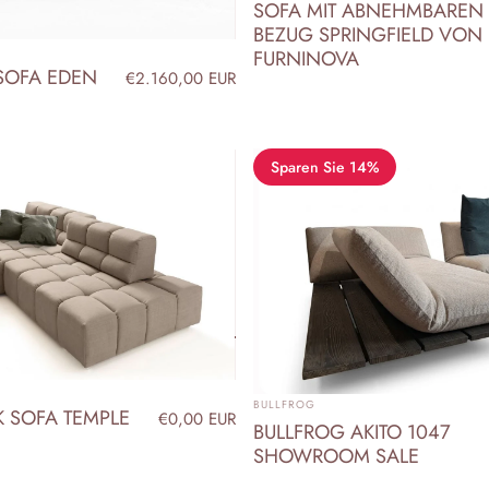
SOFA MIT ABNEHMBAREN
BEZUG SPRINGFIELD VON
FURNINOVA
SOFA EDEN
€2.160,00 EUR
Sparen Sie 14%
ANBIETER:
BULLFROG
 SOFA TEMPLE
€0,00 EUR
BULLFROG AKITO 1047
SHOWROOM SALE