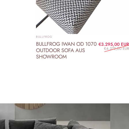
ANBIETER:
BULLFROG
BULLFROG IWAN OD 1070
€3.295,00 EUR
€4.379,00 EUR
OUTDOOR SOFA AUS
SHOWROOM