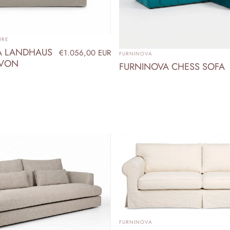
URE
A LANDHAUS
ANBIETER:
€1.056,00 EUR
FURNINOVA
 VON
FURNINOVA CHESS SOFA
ANBIETER:
FURNINOVA