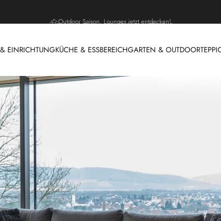
Outdoor Saison, Lounges jetzt entdecken!
 EINRICHTUNG
KÜCHE & ESSBEREICH
GARTEN & OUTDOOR
TEPPI
 & EINRICHTUNG
KÜCHE & ESSBEREICH
GARTEN & OUTDOOR
T