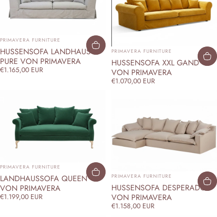
ANBIETER:
PRIMAVERA FURNITURE
ANBIETER:
HUSSENSOFA LANDHAUS
PRIMAVERA FURNITURE
PURE VON PRIMAVERA
HUSSENSOFA XXL GAND
€1.165,00 EUR
VON PRIMAVERA
€1.070,00 EUR
ANBIETER:
PRIMAVERA FURNITURE
ANBIETER:
PRIMAVERA FURNITURE
LANDHAUSSOFA QUEEN
HUSSENSOFA DESPERADO
VON PRIMAVERA
VON PRIMAVERA
€1.199,00 EUR
€1.158,00 EUR