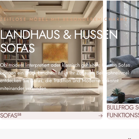
ZEITLOSE MÖBEL MIT BESONDEREM CHARME.
LANDHAUS
&
HUSSEN
SOFAS
Ob modern interpretiert oder klassisch gehalten: Hussen Sofas
bringen ein Stück Landhausstil in Ihr Zuhause. Bei wohneinmal
entdecken Sie Sofas, die Tradition und Moderne gekonnt
miteinander verbinden.
BULLFROG S
FUNKTIONS
SOFAS
58