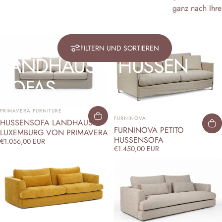
ganz nach Ihr
FILTERN UND SORTIEREN
LANDHAUS
&
HUSSEN
SOFAS
ANBIETER:
PRIMAVERA FURNITURE
ANBIETER:
FURNINOVA
HUSSENSOFA LANDHAUS
FURNINOVA PETITO
LUXEMBURG VON PRIMAVERA
HUSSENSOFA
€1.056,00 EUR
€1.450,00 EUR