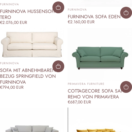
ANBIETER:
FURNINOVA
ANBIETER:
FURNINOVA
FURNINOVA HUSSENSOFA
FURNINOVA SOFA EDEN
TERO
€2.160,00 EUR
€2.076,00 EUR
ANBIETER:
FURNINOVA
SOFA MIT ABNEHMBAREN
BEZUG SPRINGFIELD VON
FURNINOVA
ANBIETER:
PRIMAVERA FURNITURE
€794,00 EUR
COTTAGECORE SOFA SAN
REMO VON PRIMAVERA
€687,00 EUR