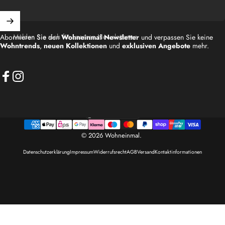
Melden Sie sich für unseren Newsletter an
Abonnieren Sie den
Wohneinmal Newsletter
und verpassen Sie keine
Wohntrends
,
neuen Kollektionen
und
exklusiven Angebote
mehr.
Facebook
Instagram
Deutschland (EUR €)
Land/Region
© 2026 Wohneinmal.
Datenschutzerklärung
Impressum
Widerrufsrecht
AGB
Versand
Kontaktinformationen