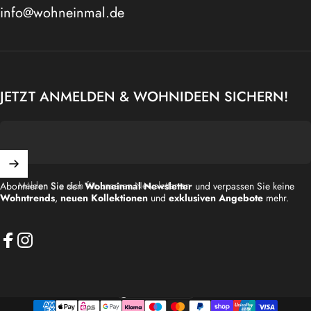
info@wohneinmal.de
JETZT ANMELDEN & WOHNIDEEN SICHERN!
Melden Sie sich für unseren Newsletter an
Abonnieren Sie den
Wohneinmal Newsletter
und verpassen Sie keine
Wohntrends
,
neuen Kollektionen
und
exklusiven Angebote
mehr.
Facebook
Instagram
Deutschland (EUR €)
Land/Region