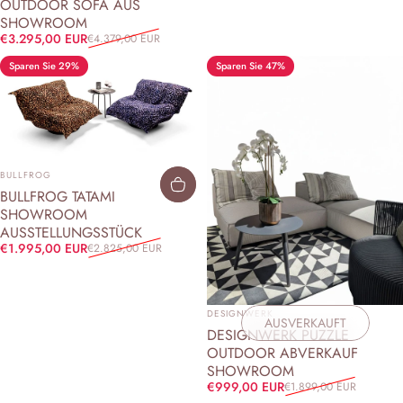
OUTDOOR SOFA AUS
SHOWROOM
Verkaufspreis
Normaler Preis
€3.295,00 EUR
€4.379,00 EUR
Sparen Sie 29%
Sparen Sie 47%
ANBIETER:
BULLFROG
BULLFROG TATAMI
SHOWROOM
AUSSTELLUNGSSTÜCK
Verkaufspreis
Normaler Preis
€1.995,00 EUR
€2.825,00 EUR
ANBIETER:
DESIGNWERK
AUSVERKAUFT
DESIGNWERK PUZZLE
OUTDOOR ABVERKAUF
SHOWROOM
Verkaufspreis
Normaler Preis
€999,00 EUR
€1.899,00 EUR