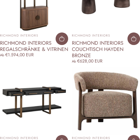
ANBIETER:
ANBIETER:
RICHMOND INTERIORS
RICHMOND INTERIORS
RICHMOND INTERIORS
RICHMOND INTERIORS
REGALSCHRÄNKE & VITRINEN
COUCHTISCH HAYDEN
€1.594,00 EUR
BRONZE
Ab
€628,00 EUR
Ab
ANBIETER:
ANBIETER:
RICHMOND INTERIORS
RICHMOND INTERIORS