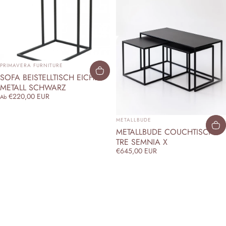
ANBIETER:
PRIMAVERA FURNITURE
SOFA BEISTELLTISCH EICHE
METALL SCHWARZ
€220,00 EUR
Ab
ANBIETER:
METALLBUDE
METALLBUDE COUCHTISCH
TRE SEMNIA X
€645,00 EUR