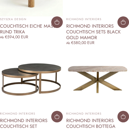
ANBIETER:
ANBIETER:
SZYSZKA DESIGN
RICHMOND INTERIORS
COUCHTISCH EICHE MASSIV
RICHMOND INTERIORS
RUND TRIKA
COUCHTISCH SETS BLACK
€594,00 EUR
GOLD MAMOR
Ab
€580,00 EUR
Ab
ANBIETER:
ANBIETER:
RICHMOND INTERIORS
RICHMOND INTERIORS
RICHMOND INTERIORS
RICHMOND INTERIORS
COUCHTISCH SET
COUCHTISCH BOTTEGA