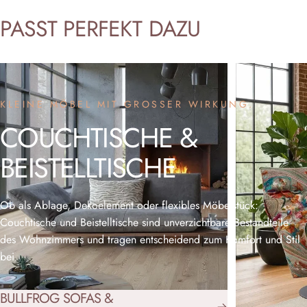
PASST
PERFEKT
DAZU
KLEINE MÖBEL MIT GROSSER WIRKUNG.
COUCHTISCHE
&
BEISTELLTISCHE
Ob als Ablage, Dekoelement oder flexibles Möbelstück:
Couchtische und Beistelltische sind unverzichtbare Bestandteile
des Wohnzimmers und tragen entscheidend zum Komfort und Stil
bei.
BULLFROG SOFAS &