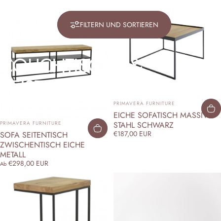
FILTERN UND SORTIEREN
COUCHTISCHE
&
BEISTELLTISCHE
ANBIETER:
PRIMAVERA FURNITURE
EICHE SOFATISCH MASSIV
ANBIETER:
PRIMAVERA FURNITURE
STAHL SCHWARZ
€187,00 EUR
SOFA SEITENTISCH
ZWISCHENTISCH EICHE
METALL
€298,00 EUR
Ab