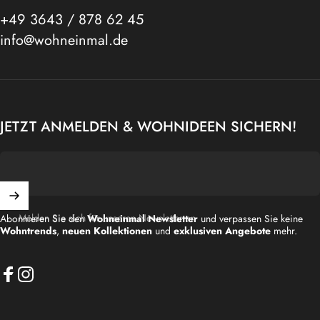
+49 3643 / 878 62 45
info@wohneinmal.de
JETZT ANMELDEN & WOHNIDEEN SICHERN!
Melden Sie sich für unseren Newsletter an
Abonnieren Sie den
Wohneinmal Newsletter
und verpassen Sie keine
Wohntrends
,
neuen Kollektionen
und
exklusiven Angebote
mehr.
Facebook
Instagram