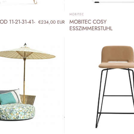
ANBIETER:
MOBITEC
ecken Sie Einrichtungslösungen, die Design und Funktion vereinen.
D 11-21-31-41-
MOBITEC COSY
€234,00 EUR
ESSZIMMERSTUHL