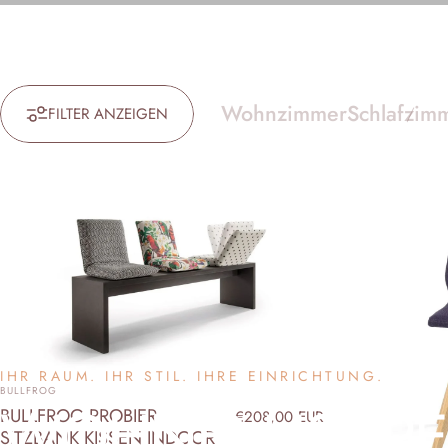
Wohnzimmer
Schlafzim
FILTER ANZEIGEN
IHR RAUM. IHR STIL. IHRE EINRICHTUNG.
ANBIETER:
BULLFROG
WOHNEN
IST
P
BULLFROG PROBIER
€208,00 EUR
SITZBANK KISSEN INDOOR