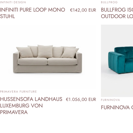
ANBIETER:
ANBIETER:
INFINITI DESIGN
BULLFROG
INFINITI PURE LOOP MONO
BULLFROG IS
€142,00 EUR
STUHL
OUTDOOR L
ANBIETER:
PRIMAVERA FURNITURE
HUSSENSOFA LANDHAUS
ANBIETER:
€1.056,00 EUR
FURNINOVA
LUXEMBURG VON
FURNINOVA 
PRIMAVERA