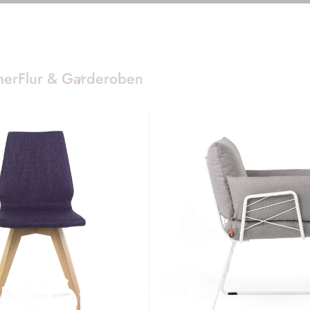
mer
Flur & Garderoben
ERSÖNLICH