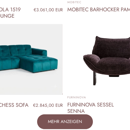
ANBIETER:
MOBITEC
OLA 1519
MOBITEC BARHOCKER PA
€3.061,00 EUR
OUNGE
ANBIETER:
FURNINOVA
FURNINOVA SESSEL
CHESS SOFA
€2.845,00 EUR
SENNA
MEHR ANZEIGEN