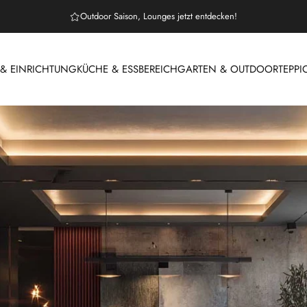
Outdoor Saison, Lounges jetzt entdecken!
 EINRICHTUNG
KÜCHE & ESSBEREICH
GARTEN & OUTDOOR
TEPPI
 & EINRICHTUNG
KÜCHE & ESSBEREICH
GARTEN & OUTDOOR
T