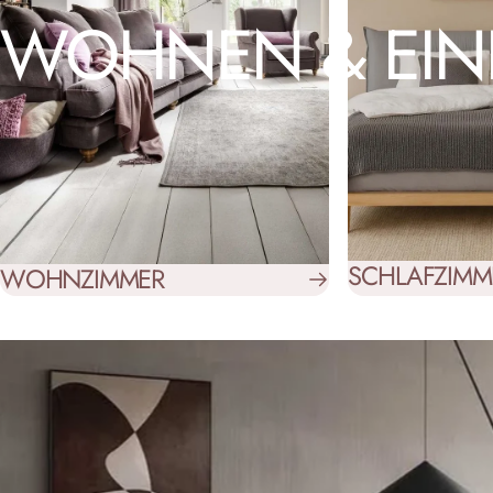
WOHNEN
&
EI
SCHLAFZIMM
WOHNZIMMER