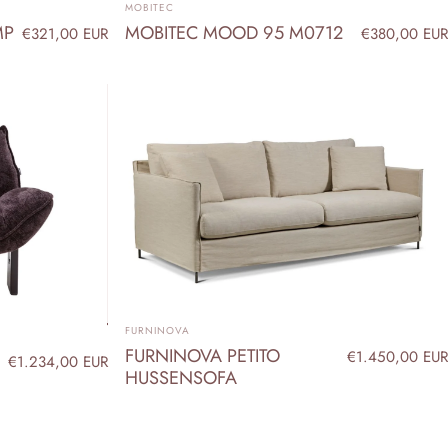
ANBIETER:
MOBITEC
MP
MOBITEC MOOD 95 M0712
€321,00 EUR
€380,00 EUR
ANBIETER:
FURNINOVA
FURNINOVA PETITO
€1.450,00 EUR
€1.234,00 EUR
HUSSENSOFA