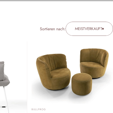
Sortieren nach:
MEISTVERKAUFT
ANBIETER:
BULLFROG