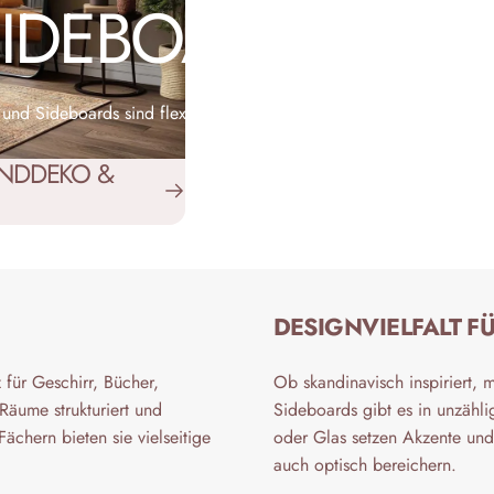
SIDEBOARDS
d Sideboards sind flexible Möbel, die Stauraum schaffen und
ANDDEKO &
DESIGNVIELFALT F
für Geschirr, Bücher,
Ob skandinavisch inspiriert,
Räume strukturiert und
Sideboards gibt es in unzähli
ächern bieten sie vielseitige
oder Glas setzen Akzente und
auch optisch bereichern.