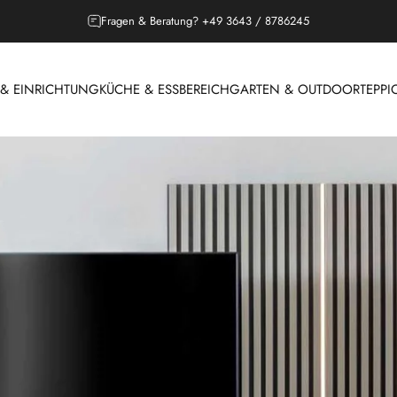
Outdoor Saison, Lounges jetzt entdecken!
 EINRICHTUNG
KÜCHE & ESSBEREICH
GARTEN & OUTDOOR
TEPPI
 & EINRICHTUNG
KÜCHE & ESSBEREICH
GARTEN & OUTDOOR
T