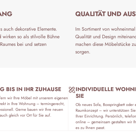
FANG
QUALITÄT UND AU
s auch dekorative Elemente.
Im Sortiment von wohneinmal 
wirken so als stilvolle Bühne
Qualität und Design miteinan
 Raumes bei und setzen
machen diese Möbelstücke zu 
sorgen.
G BIS IN IHR ZUHAUSE
INDIVIDUELLE WOHN
SIE
fern wir Ihre Möbel mit unserem eigenen
rekt in Ihre Wohnung – termingerecht,
Ob neues Sofa, Boxspringbett oder 
essionell. Gerne bauen wir Ihre neuen
Raumkonzept – wir unterstützen Sie
auch gleich vor Ort für Sie auf.
Ihrer Einrichtung. Persönlich, tele
online – gemeinsam gestalten wir I
es zu Ihnen passt.