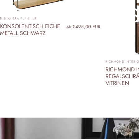
KOMMODEN
&
ANBIETER:
PRIMAVERA FURNITURE
KONSOLENTISCH EICHE
€495,00 EUR
Ab
METALL SCHWARZ
ANBIETER:
RICHMOND INTERI
RICHMOND I
REGALSCHRÄ
VITRINEN