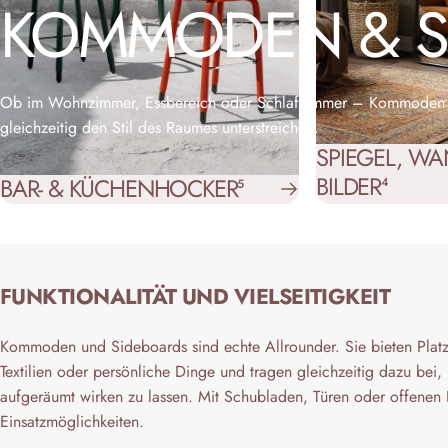
KOMMODEN
&
Ob im Wohnzimmer, Essbereich oder Schlafzimmer – Kommoden un
gleichzeitig den Stil des Raumes unterstreichen.
SPIEGEL, W
BILDER
BAR- & KÜCHENHOCKER
4
5
FUNKTIONALITÄT UND VIELSEITIGKEIT
Kommoden und Sideboards sind echte Allrounder. Sie bieten Platz 
Textilien oder persönliche Dinge und tragen gleichzeitig dazu bei, 
aufgeräumt wirken zu lassen. Mit Schubladen, Türen oder offenen F
Einsatzmöglichkeiten.