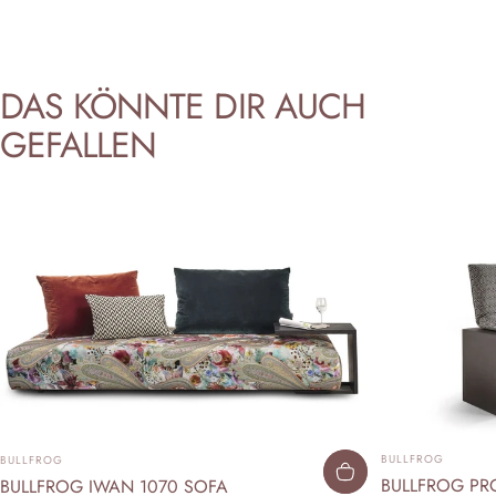
DAS
KÖNNTE
DIR
AUCH
GEFALLEN
ANBIETER:
ANBIETER:
BULLFROG
BULLFROG
BULLFROG PRO
BULLFROG IWAN 1070 SOFA