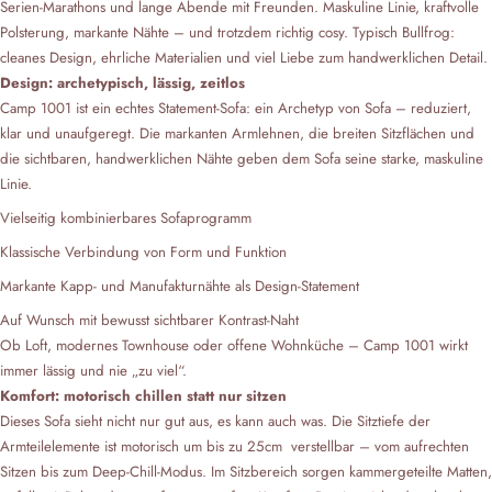
Serien-Marathons und lange Abende mit Freunden. Maskuline Linie, kraftvolle
Polsterung, markante Nähte – und trotzdem richtig cosy. Typisch Bullfrog:
cleanes Design, ehrliche Materialien und viel Liebe zum handwerklichen Detail.
Design: archetypisch, lässig, zeitlos
Camp 1001 ist ein echtes Statement-Sofa: ein Archetyp von Sofa – reduziert,
klar und unaufgeregt. Die markanten Armlehnen, die breiten Sitzflächen und
die sichtbaren, handwerklichen Nähte geben dem Sofa seine starke, maskuline
Linie.
Vielseitig kombinierbares Sofaprogramm
Klassische Verbindung von Form und Funktion
Markante Kapp- und Manufakturnähte als Design-Statement
Auf Wunsch mit bewusst sichtbarer Kontrast-Naht
Ob Loft, modernes Townhouse oder offene Wohnküche –
Camp 1001
wirkt
immer lässig und nie „zu viel“.
Komfort: motorisch chillen statt nur sitzen
Dieses Sofa sieht nicht nur gut aus, es kann auch was. Die Sitztiefe der
Armteilelemente ist motorisch um bis zu 25cm verstellbar – vom aufrechten
Sitzen bis zum Deep-Chill-Modus. Im Sitzbereich sorgen kammergeteilte Matten,