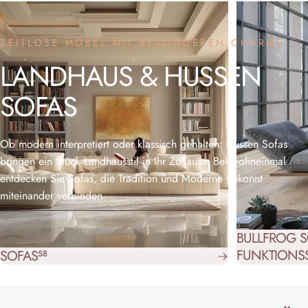
ZEITLOSE MÖBEL MIT BESONDEREM CHARME.
LANDHAUS
&
HUSSEN
SOFAS
Ob modern interpretiert oder klassisch gehalten: Hussen Sofas
bringen ein Stück Landhausstil in Ihr Zuhause. Bei wohneinmal
entdecken Sie Sofas, die Tradition und Moderne gekonnt
miteinander verbinden.
BULLFROG S
FUNKTIONS
SOFAS
58