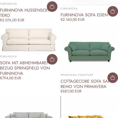
ANBIETER:
FURNINOVA
ANBIETER:
FURNINOVA
FURNINOVA HUSSENSOFA
FURNINOVA SOFA EDEN
TERO
€2.160,00 EUR
€2.076,00 EUR
ANBIETER:
FURNINOVA
SOFA MIT ABNEHMBAREN
BEZUG SPRINGFIELD VON
FURNINOVA
ANBIETER:
PRIMAVERA FURNITURE
€794,00 EUR
COTTAGECORE SOFA SAN
REMO VON PRIMAVERA
€687,00 EUR