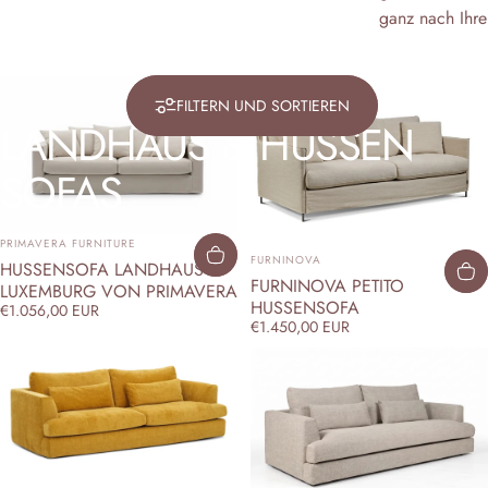
ganz nach Ihr
FILTERN UND SORTIEREN
LANDHAUS
&
HUSSEN
SOFAS
ANBIETER:
PRIMAVERA FURNITURE
ANBIETER:
FURNINOVA
HUSSENSOFA LANDHAUS
FURNINOVA PETITO
LUXEMBURG VON PRIMAVERA
HUSSENSOFA
€1.056,00 EUR
€1.450,00 EUR