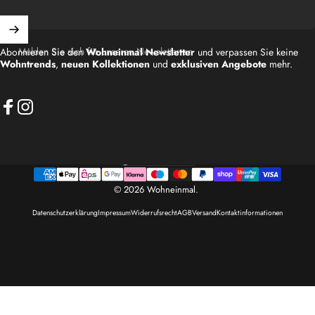
Melden Sie sich für unseren Newsletter an
Abonnieren Sie den
Wohneinmal Newsletter
und verpassen Sie keine
Wohntrends
,
neuen Kollektionen
und
exklusiven Angebote
mehr.
Facebook
Instagram
Deutschland (EUR €)
Land/Region
© 2026 Wohneinmal.
Datenschutzerklärung
Impressum
Widerrufsrecht
AGB
Versand
Kontaktinformationen