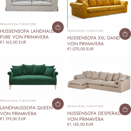
ANBIETER:
PRIMAVERA FURNITURE
ANBIETER:
HUSSENSOFA LANDHAUS
PRIMAVERA FURNITURE
PURE VON PRIMAVERA
HUSSENSOFA XXL GAND
€1.165,00 EUR
VON PRIMAVERA
€1.070,00 EUR
ANBIETER:
PRIMAVERA FURNITURE
ANBIETER:
PRIMAVERA FURNITURE
LANDHAUSSOFA QUEEN
HUSSENSOFA DESPERADO
VON PRIMAVERA
VON PRIMAVERA
€1.199,00 EUR
€1.158,00 EUR