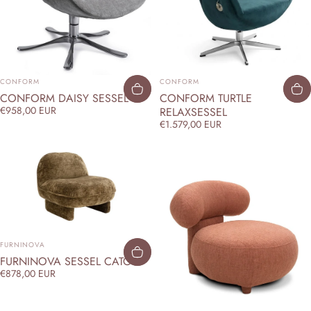
ANBIETER:
ANBIETER:
CONFORM
CONFORM
CONFORM TURTLE
CONFORM DAISY SESSEL
€958,00 EUR
RELAXSESSEL
€1.579,00 EUR
ANBIETER:
FURNINOVA
FURNINOVA SESSEL CATO
€878,00 EUR