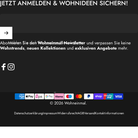
JETZT ANMELDEN & WOHNIDEEN SICHERN!
Melden Sie sich für unseren Newsletter an
Abonnieren Sie den
Wohneinmal Newsletter
und verpassen Sie keine
Wohntrends
,
neuen Kollektionen
und
exklusiven Angebote
mehr.
Facebook
Instagram
Deutschland (EUR €)
Land/Region
© 2026 Wohneinmal.
Datenschutzerklärung
Impressum
Widerrufsrecht
AGB
Versand
Kontaktinformationen