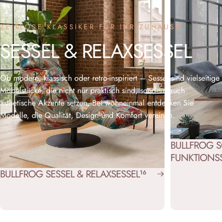
ZEITLOSE KLASSIKER FÜR IHR ZUHAUSE.
SESSEL
&
RELAXSESSEL
Ob modern, klassisch oder retro-inspiriert – Sessel sind vielseitige
Möbelstücke, die nicht nur praktisch sind, sondern auch
ästhetische Akzente setzen. Bei wohneinmal entdecken Sie
Modelle, die Qualität, Design und Komfort vereinen.
BULLFROG S
FUNKTIONS
BULLFROG SESSEL & RELAXSESSEL
16