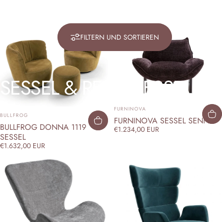
FILTERN UND SORTIEREN
SESSEL
&
RELAXSESSEL
ANBIETER:
FURNINOVA
ANBIETER:
BULLFROG
FURNINOVA SESSEL SENNA
BULLFROG DONNA 1119
€1.234,00 EUR
SESSEL
€1.632,00 EUR