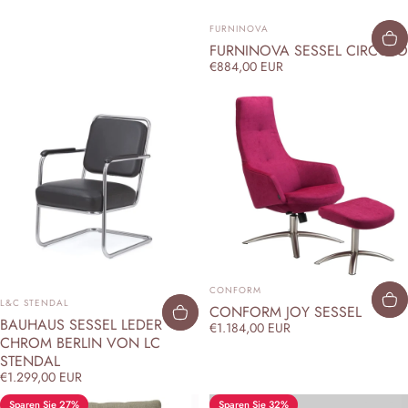
ANBIETER:
FURNINOVA
FURNINOVA SESSEL CIRCOLO
€884,00 EUR
ANBIETER:
CONFORM
ANBIETER:
L&C STENDAL
CONFORM JOY SESSEL
BAUHAUS SESSEL LEDER
€1.184,00 EUR
CHROM BERLIN VON LC
STENDAL
€1.299,00 EUR
Sparen Sie 27%
Sparen Sie 32%