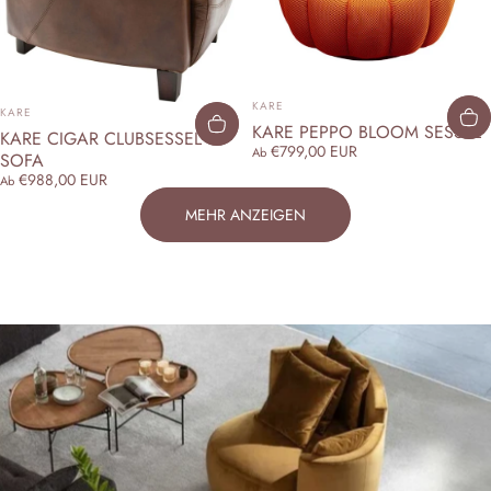
ANBIETER:
ANBIETER:
KARE
KARE
KARE PEPPO BLOOM SESSEL
KARE CIGAR CLUBSESSEL &
€799,00 EUR
Ab
SOFA
€988,00 EUR
Ab
MEHR ANZEIGEN