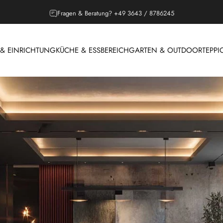
Outdoor Saison, Lounges jetzt entdecken!
 EINRICHTUNG
KÜCHE & ESSBEREICH
GARTEN & OUTDOOR
TEPPI
 & EINRICHTUNG
KÜCHE & ESSBEREICH
GARTEN & OUTDOOR
T