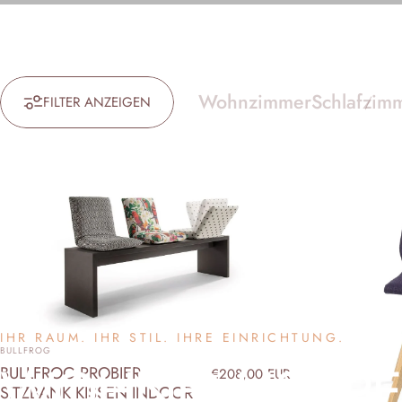
Wohnzimmer
Schlafzim
FILTER ANZEIGEN
IHR RAUM. IHR STIL. IHRE EINRICHTUNG.
ANBIETER:
BULLFROG
WOHNEN
IST
P
BULLFROG PROBIER
€208,00 EUR
SITZBANK KISSEN INDOOR