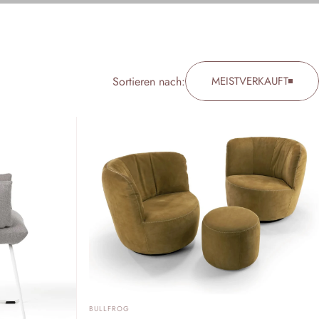
Sortieren nach:
MEISTVERKAUFT
ANBIETER:
BULLFROG