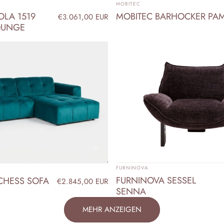
ANBIETER:
MOBITEC
OLA 1519
MOBITEC BARHOCKER PA
€3.061,00 EUR
OUNGE
ANBIETER:
FURNINOVA
FURNINOVA SESSEL
CHESS SOFA
€2.845,00 EUR
SENNA
MEHR ANZEIGEN