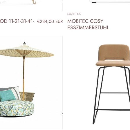
ANBIETER:
MOBITEC
ecken Sie Einrichtungslösungen, die Design und Funktion vereinen.
D 11-21-31-41-
MOBITEC COSY
€234,00 EUR
ESSZIMMERSTUHL