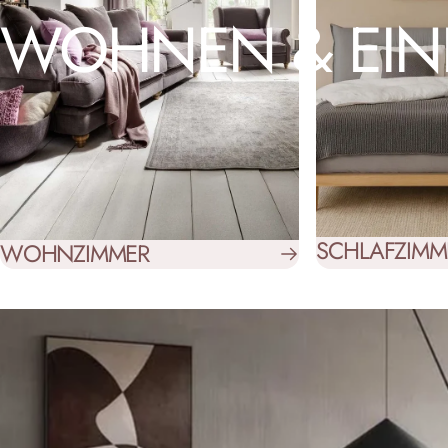
WOHNEN
&
EI
SCHLAFZIMM
WOHNZIMMER