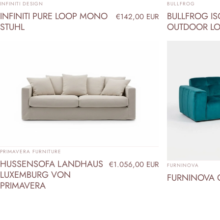
ANBIETER:
ANBIETER:
INFINITI DESIGN
BULLFROG
INFINITI PURE LOOP MONO
BULLFROG IS
€142,00 EUR
STUHL
OUTDOOR L
ANBIETER:
PRIMAVERA FURNITURE
HUSSENSOFA LANDHAUS
ANBIETER:
€1.056,00 EUR
FURNINOVA
LUXEMBURG VON
FURNINOVA 
PRIMAVERA