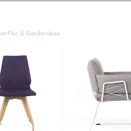
mer
Flur & Garderoben
ERSÖNLICH