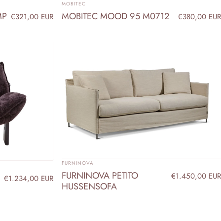
ANBIETER:
MOBITEC
MP
MOBITEC MOOD 95 M0712
€321,00 EUR
€380,00 EUR
ANBIETER:
FURNINOVA
FURNINOVA PETITO
€1.450,00 EUR
€1.234,00 EUR
HUSSENSOFA