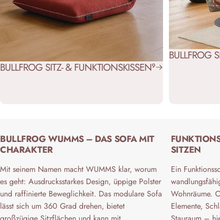
BULLFROG S
BULLFROG SITZ- & FUNKTIONSKISSEN
9
BULLFROG WUMMS – DAS SOFA MIT
FUNKTIONS
CHARAKTER
SITZEN
Mit seinem Namen macht WUMMS klar, worum
Ein Funktionsso
es geht: Ausdrucksstarkes Design, üppige Polster
wandlungsfähig
und raffinierte Beweglichkeit. Das modulare Sofa
Wohnräume. Ob 
lässt sich um 360 Grad drehen, bietet
Elemente, Schla
großzügige Sitzflächen und kann mit
Stauraum – hi