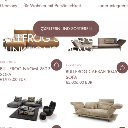
Germany – für Wohnen mit Persönlichkeit.
oder integriert
FILTERN UND SORTIEREN
BULLFROG
SOFAS
&
FUNKTIONSSOFAS
ANBIETER:
BULLFROG
ANBIETER:
BULLFROG
BULLFROG NAOMI 2509
BULLFROG CAESAR 1045
SOFA
SOFA
€1.978,00 EUR
€5.006,00 EUR
ANBIETER:
ANBIETER:
BULLFROG