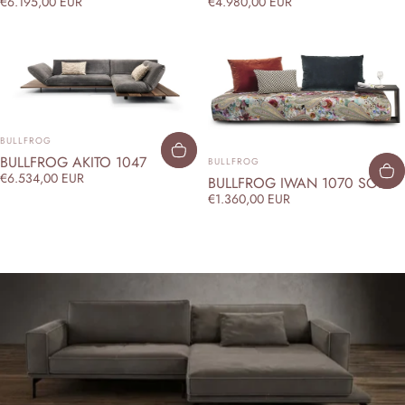
€6.195,00 EUR
€4.980,00 EUR
ANBIETER:
BULLFROG
ANBIETER:
BULLFROG AKITO 1047
BULLFROG
€6.534,00 EUR
BULLFROG IWAN 1070 SOFA
€1.360,00 EUR