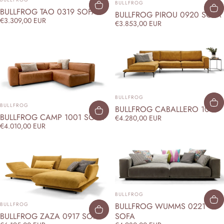
BULLFROG
BULLFROG TAO 0319 SOFA
BULLFROG PIROU 0920 SOFA
€3.309,00 EUR
€3.853,00 EUR
ANBIETER:
BULLFROG
ANBIETER:
BULLFROG
BULLFROG CABALLERO 1041
BULLFROG CAMP 1001 SOFA
€4.280,00 EUR
€4.010,00 EUR
ANBIETER:
BULLFROG
ANBIETER:
BULLFROG
BULLFROG WUMMS 0221
BULLFROG ZAZA 0917 SOFA
SOFA