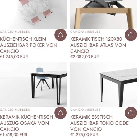
ANBIETER:
ANBIETER:
CANCIO MUEBLES
CANCIO MUEBLES
KÜCHENTISCH KLEIN
KERAMIK TISCH 120X80
AUSZIEHBAR POKER VON
AUSZIEHBAR ATLAS VON
CANCIO
CANCIO
€1.245,00 EUR
€2.082,00 EUR
ANBIETER:
ANBIETER:
CANCIO MUEBLES
CANCIO MUEBLES
KERAMIK KÜCHENTISCH MIT
KERAMIK ESSTISCH
AUSZUG OSAKA VON
AUSZIEHBAR TOKIO CODE
CANCIO
VON CANCIO
€1.418,00 EUR
€1.275,00 EUR