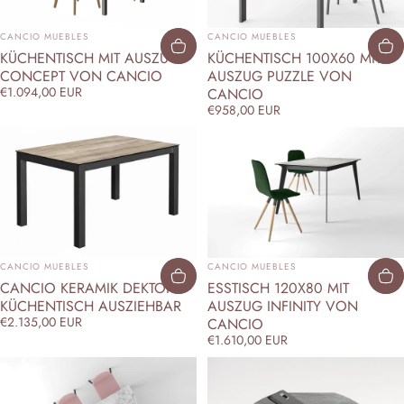
ANBIETER:
ANBIETER:
CANCIO MUEBLES
CANCIO MUEBLES
KÜCHENTISCH MIT AUSZUG
KÜCHENTISCH 100X60 MIT
CONCEPT VON CANCIO
AUSZUG PUZZLE VON
€1.094,00 EUR
CANCIO
€958,00 EUR
ANBIETER:
ANBIETER:
CANCIO MUEBLES
CANCIO MUEBLES
CANCIO KERAMIK DEKTON
ESSTISCH 120X80 MIT
KÜCHENTISCH AUSZIEHBAR
AUSZUG INFINITY VON
€2.135,00 EUR
CANCIO
€1.610,00 EUR