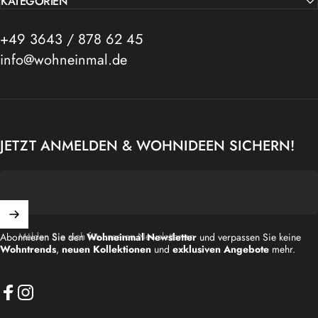
KATEGORIEN
+49 3643 / 878 62 45
info@wohneinmal.de
JETZT ANMELDEN & WOHNIDEEN SICHERN!
Melden Sie sich für unseren Newsletter an
Abonnieren Sie den
Wohneinmal Newsletter
und verpassen Sie keine
Wohntrends
,
neuen Kollektionen
und
exklusiven Angebote
mehr.
Facebook
Instagram