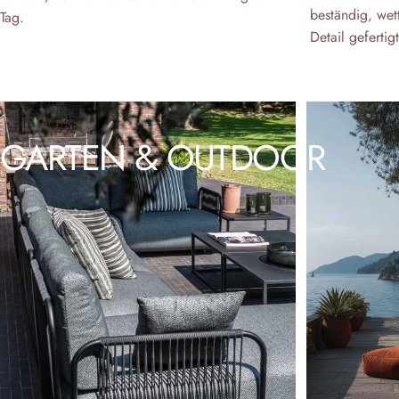
beständig, wett
Tag.
Detail gefertigt
GARTEN
&
OUTDOOR