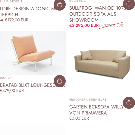
BULLFROG
LINIE DESIGN
BULLFROG IWAN OD 1070
LINIE DESIGN ADONIC MIST
OUTDOOR SOFA AUS
TEPPICH
SHOWROOM
€179,00 EUR
Ab
Verkaufspreis
Normaler Preis
€3.295,00 EUR
€4.379,00 EUR
ANBIETER:
BRAFAB
BRAFAB BLIXT LOUNGESESSEL
€379,00 EUR
ANBIETER:
PRIMAVERA FURNITURE
GARTEN ECKSOFA WILLY
VON PRIMAVERA
€0,00 EUR