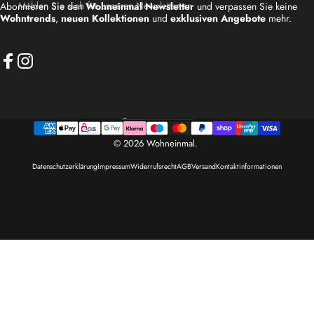
Melden Sie sich für unseren Newsletter an
Abonnieren Sie den
Wohneinmal Newsletter
und verpassen Sie keine
Wohntrends
,
neuen Kollektionen
und
exklusiven Angebote
mehr.
Facebook
Instagram
Deutschland (EUR €)
Land/Region
© 2026 Wohneinmal.
Datenschutzerklärung
Impressum
Widerrufsrecht
AGB
Versand
Kontaktinformationen