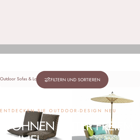
Filter
FILTERN UND SORTIEREN
ENTDECKEN SIE OUTDOOR-DESIGN NEU
WOHNEN
UNTER
FREIEM
HIMMEL