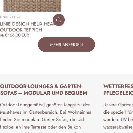
ANBIETER:
LINIE DESIGN
LINIE DESIGN HELIX HEAVEN
OUTDOOR TEPPICH
€466,00 EUR
Ab
MEHR ANZEIGEN
OUTDOOR-LOUNGES & GARTEN-
WETTERFES
SOFAS – MODULAR UND BEQUEM
PFLEGELEI
Outdoor-Loungemöbel gehören längst zu den
Unsere Gartenm
Must-haves im Gartenbereich. Bei Wohneinmal
die speziell f
finden Sie modulare Garten-Sofas, die sich
wurden: UV-be
flexibel an Ihre Terrasse oder den Balkon
wasserabweisen