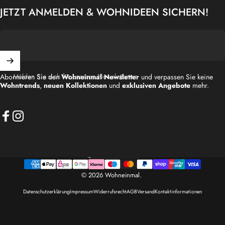
JETZT ANMELDEN & WOHNIDEEN SICHERN!
Melden Sie sich für unseren Newsletter an
Abonnieren Sie den
Wohneinmal Newsletter
und verpassen Sie keine
Wohntrends
,
neuen Kollektionen
und
exklusiven Angebote
mehr.
Facebook
Instagram
Deutschland (EUR €)
Land/Region
© 2026 Wohneinmal.
Datenschutzerklärung
Impressum
Widerrufsrecht
AGB
Versand
Kontaktinformationen