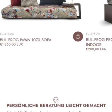
ANBIETER:
ANBIETER:
BULLFROG
BULLFROG
BULLFROG PRO
BULLFROG IWAN 1070 SOFA
INDOOR
€1.360,00 EUR
€208,00 EUR
PERSÖNLICHE BERATUNG LEICHT GEMACHT