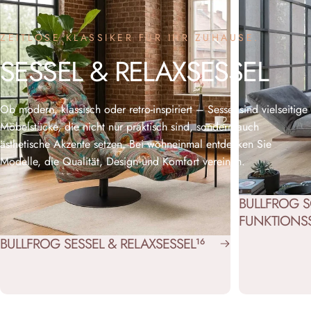
ZEITLOSE KLASSIKER FÜR IHR ZUHAUSE.
SESSEL
&
RELAXSESSEL
Ob modern, klassisch oder retro-inspiriert – Sessel sind vielseitige
Möbelstücke, die nicht nur praktisch sind, sondern auch
ästhetische Akzente setzen. Bei wohneinmal entdecken Sie
Modelle, die Qualität, Design und Komfort vereinen.
BULLFROG S
FUNKTIONS
BULLFROG SESSEL & RELAXSESSEL
16