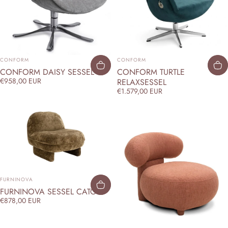
ANBIETER:
ANBIETER:
CONFORM
CONFORM
CONFORM TURTLE
CONFORM DAISY SESSEL
€958,00 EUR
RELAXSESSEL
€1.579,00 EUR
ANBIETER:
FURNINOVA
FURNINOVA SESSEL CATO
€878,00 EUR