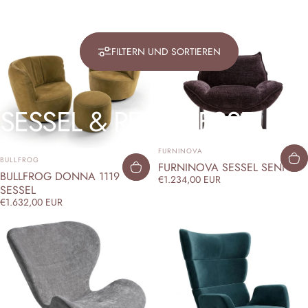
FILTERN UND SORTIEREN
SESSEL
&
RELAXSESSEL
ANBIETER:
FURNINOVA
ANBIETER:
BULLFROG
FURNINOVA SESSEL SENNA
BULLFROG DONNA 1119
€1.234,00 EUR
SESSEL
€1.632,00 EUR