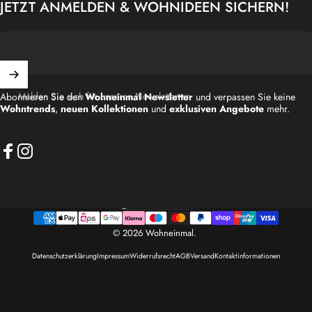
JETZT ANMELDEN & WOHNIDEEN SICHERN!
Melden Sie sich für unseren Newsletter an
Abonnieren Sie den
Wohneinmal Newsletter
und verpassen Sie keine
Wohntrends
,
neuen Kollektionen
und
exklusiven Angebote
mehr.
Facebook
Instagram
Deutschland (EUR €)
Land/Region
© 2026 Wohneinmal.
Datenschutzerklärung
Impressum
Widerrufsrecht
AGB
Versand
Kontaktinformationen