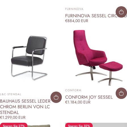
ANBIETER:
FURNINOVA
FURNINOVA SESSEL CIRCOLO
€884,00 EUR
ANBIETER:
CONFORM
ANBIETER:
L&C STENDAL
CONFORM JOY SESSEL
BAUHAUS SESSEL LEDER
€1.184,00 EUR
CHROM BERLIN VON LC
STENDAL
€1.299,00 EUR
Sparen Sie 27%
Sparen Sie 32%