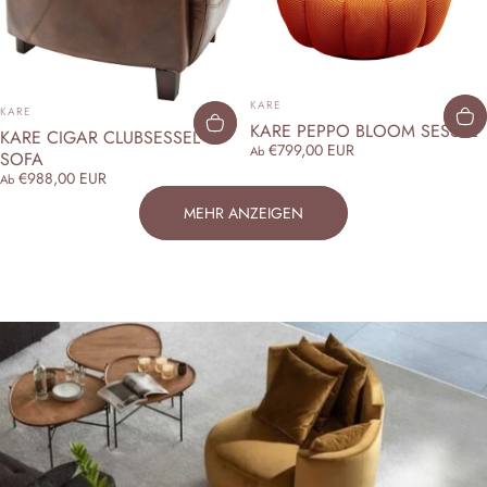
ANBIETER:
ANBIETER:
KARE
KARE
KARE PEPPO BLOOM SESSEL
KARE CIGAR CLUBSESSEL &
€799,00 EUR
Ab
SOFA
€988,00 EUR
Ab
MEHR ANZEIGEN